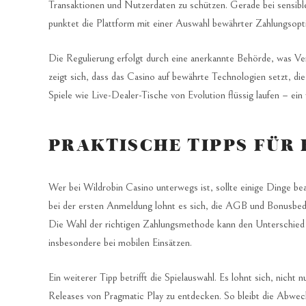
Transaktionen und Nutzerdaten zu schützen. Gerade bei sensible
punktet die Plattform mit einer Auswahl bewährter Zahlungsopt
Die Regulierung erfolgt durch eine anerkannte Behörde, was Ve
zeigt sich, dass das Casino auf bewährte Technologien setzt, die
Spiele wie Live-Dealer-Tische von Evolution flüssig laufen – ein
PRAKTISCHE TIPPS FÜR 
Wer bei Wildrobin Casino unterwegs ist, sollte einige Dinge bea
bei der ersten Anmeldung lohnt es sich, die AGB und Bonusbed
Die Wahl der richtigen Zahlungsmethode kann den Unterschied 
insbesondere bei mobilen Einsätzen.
Ein weiterer Tipp betrifft die Spielauswahl. Es lohnt sich, nich
Releases von Pragmatic Play zu entdecken. So bleibt die Abwechs