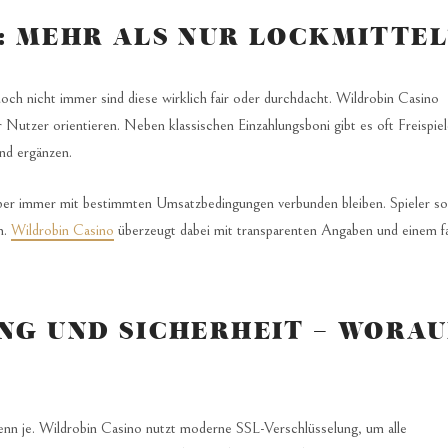
: MEHR ALS NUR LOCKMITTEL
ch nicht immer sind diese wirklich fair oder durchdacht. Wildrobin Casino
r Nutzer orientieren. Neben klassischen Einzahlungsboni gibt es oft Freispiel
end ergänzen.
 aber immer mit bestimmten Umsatzbedingungen verbunden bleiben. Spieler so
n.
Wildrobin Casino
überzeugt dabei mit transparenten Angaben und einem f
NG UND SICHERHEIT – WORAU
enn je. Wildrobin Casino nutzt moderne SSL-Verschlüsselung, um alle