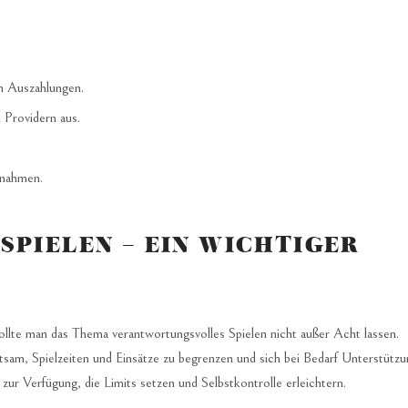
n Auszahlungen.
 Providern aus.
ßnahmen.
PIELEN – EIN WICHTIGER
llte man das Thema verantwortungsvolles Spielen nicht außer Acht lassen.
atsam, Spielzeiten und Einsätze zu begrenzen und sich bei Bedarf Unterstützu
 zur Verfügung, die Limits setzen und Selbstkontrolle erleichtern.