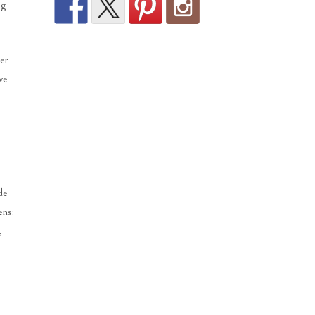
ig
er
ve
de
ens:
,