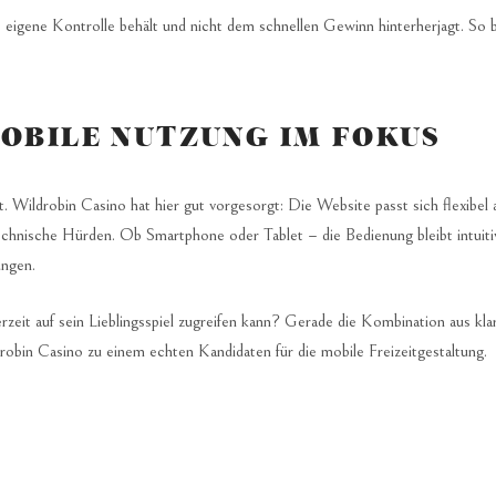
 eigene Kontrolle behält und nicht dem schnellen Gewinn hinterherjagt. So b
OBILE NUTZUNG IM FOKUS
t. Wildrobin Casino hat hier gut vorgesorgt: Die Website passt sich flexibel 
echnische Hürden. Ob Smartphone oder Tablet – die Bedienung bleibt intuiti
ungen.
rzeit auf sein Lieblingsspiel zugreifen kann? Gerade die Kombination aus kla
obin Casino zu einem echten Kandidaten für die mobile Freizeitgestaltung.