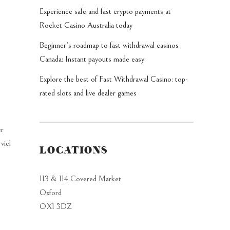
Experience safe and fast crypto payments at
Rocket Casino Australia today
Beginner’s roadmap to fast withdrawal casinos
Canada: Instant payouts made easy
Explore the best of Fast Withdrawal Casino: top-
rated slots and live dealer games
er
viel
LOCATIONS
113 & 114 Covered Market
Oxford
OX1 3DZ