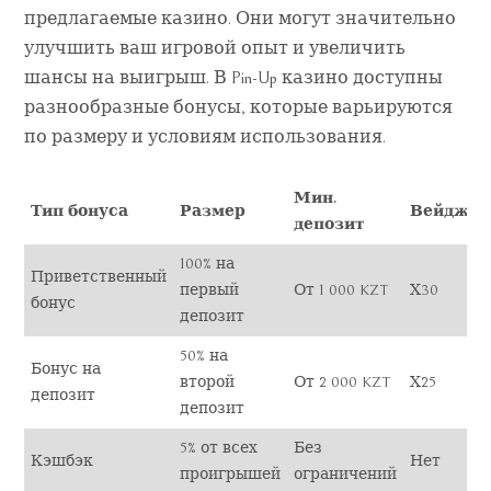
предлагаемые казино. Они могут значительно
улучшить ваш игровой опыт и увеличить
шансы на выигрыш. В Pin-Up казино доступны
разнообразные бонусы, которые варьируются
по размеру и условиям использования.
Мин.
Тип бонуса
Размер
Вейджер
депозит
100% на
Приветственный
первый
От 1 000 KZT
Х30
бонус
депозит
50% на
Бонус на
второй
От 2 000 KZT
Х25
депозит
депозит
5% от всех
Без
Кэшбэк
Нет
проигрышей
ограничений