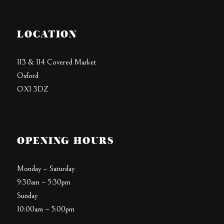
LOCATION
113 & 114 Covered Market
Oxford
OX1 3DZ
OPENING HOURS
Monday – Saturday
9:30am – 5:30pm
Sunday
10:00am – 5:00pm