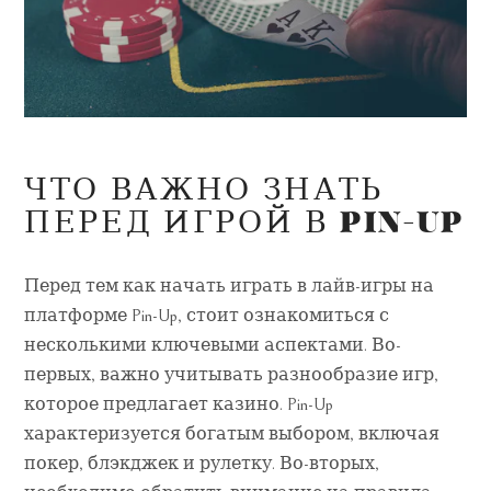
ЧТО ВАЖНО ЗНАТЬ
ПЕРЕД ИГРОЙ В PIN-UP
Перед тем как начать играть в лайв-игры на
платформе Pin-Up, стоит ознакомиться с
несколькими ключевыми аспектами. Во-
первых, важно учитывать разнообразие игр,
которое предлагает казино. Pin-Up
характеризуется богатым выбором, включая
покер, блэкджек и рулетку. Во-вторых,