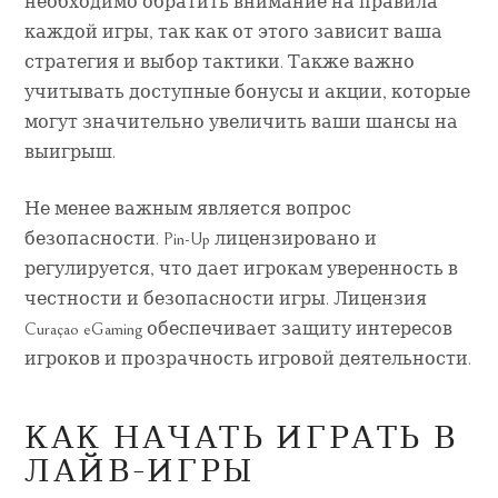
необходимо обратить внимание на правила
каждой игры, так как от этого зависит ваша
стратегия и выбор тактики. Также важно
учитывать доступные бонусы и акции, которые
могут значительно увеличить ваши шансы на
выигрыш.
Не менее важным является вопрос
безопасности. Pin-Up лицензировано и
регулируется, что дает игрокам уверенность в
честности и безопасности игры. Лицензия
Curaçao eGaming обеспечивает защиту интересов
игроков и прозрачность игровой деятельности.
КАК НАЧАТЬ ИГРАТЬ В
ЛАЙВ-ИГРЫ