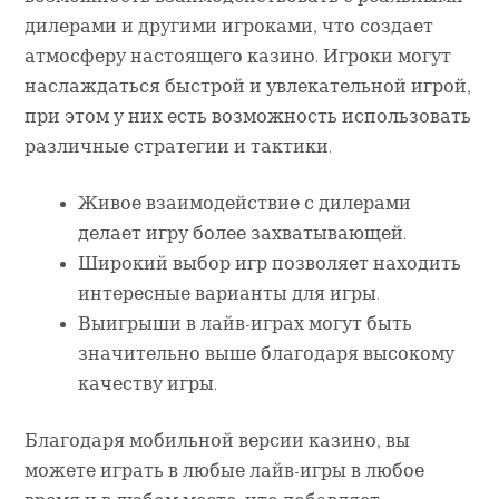
дилерами и другими игроками, что создает
атмосферу настоящего казино. Игроки могут
наслаждаться быстрой и увлекательной игрой,
при этом у них есть возможность использовать
различные стратегии и тактики.
Живое взаимодействие с дилерами
делает игру более захватывающей.
Широкий выбор игр позволяет находить
интересные варианты для игры.
Выигрыши в лайв-играх могут быть
значительно выше благодаря высокому
качеству игры.
Благодаря мобильной версии казино, вы
можете играть в любые лайв-игры в любое