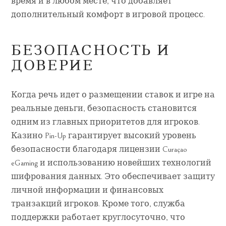
время и в любом месте, что добавляет
дополнительный комфорт в игровой процесс.
БЕЗОПАСНОСТЬ И
ДОВЕРИЕ
Когда речь идет о размещении ставок и игре на
реальные деньги, безопасность становится
одним из главных приоритетов для игроков.
Казино Pin-Up гарантирует высокий уровень
безопасности благодаря лицензии Curaçao
eGaming и использованию новейших технологий
шифрования данных. Это обеспечивает защиту
личной информации и финансовых
транзакций игроков. Кроме того, служба
поддержки работает круглосуточно, что