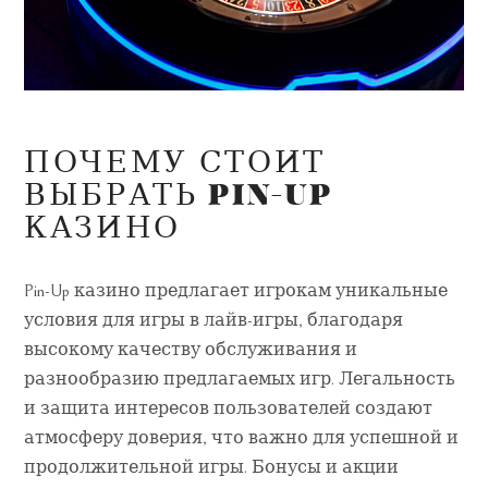
ПОЧЕМУ СТОИТ
ВЫБРАТЬ PIN-UP
КАЗИНО
Pin-Up казино предлагает игрокам уникальные
условия для игры в лайв-игры, благодаря
высокому качеству обслуживания и
разнообразию предлагаемых игр. Легальность
и защита интересов пользователей создают
атмосферу доверия, что важно для успешной и
продолжительной игры. Бонусы и акции