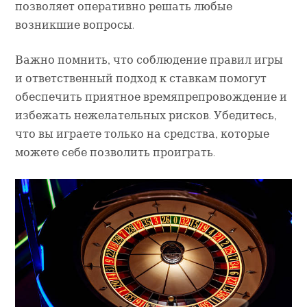
позволяет оперативно решать любые
возникшие вопросы.
Важно помнить, что соблюдение правил игры
и ответственный подход к ставкам помогут
обеспечить приятное времяпрепровождение и
избежать нежелательных рисков. Убедитесь,
что вы играете только на средства, которые
можете себе позволить проиграть.