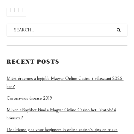
RECENT POSTS
Miért érdemes a legjobb Magyar Online Casino-t választani 2026-
ban?
Coronavirus disease 2019
Milyen előnyöket kínál a Magyar Online Casino heti újratöltési
bónusza?
De ultieme gids voor beginners in online casino’s: tips en tricks