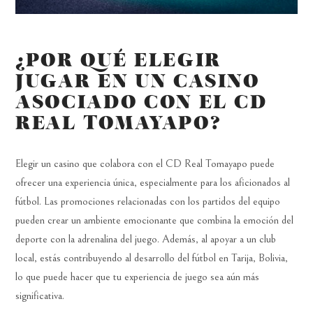
¿POR QUÉ ELEGIR
JUGAR EN UN CASINO
ASOCIADO CON EL CD
REAL TOMAYAPO?
Elegir un casino que colabora con el CD Real Tomayapo puede
ofrecer una experiencia única, especialmente para los aficionados al
fútbol. Las promociones relacionadas con los partidos del equipo
pueden crear un ambiente emocionante que combina la emoción del
deporte con la adrenalina del juego. Además, al apoyar a un club
local, estás contribuyendo al desarrollo del fútbol en Tarija, Bolivia,
lo que puede hacer que tu experiencia de juego sea aún más
significativa.