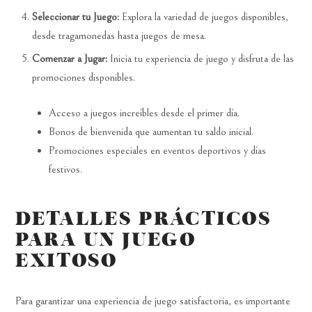
Seleccionar tu Juego:
Explora la variedad de juegos disponibles,
desde tragamonedas hasta juegos de mesa.
Comenzar a Jugar:
Inicia tu experiencia de juego y disfruta de las
promociones disponibles.
Acceso a juegos increíbles desde el primer día.
Bonos de bienvenida que aumentan tu saldo inicial.
Promociones especiales en eventos deportivos y días
festivos.
DETALLES PRÁCTICOS
PARA UN JUEGO
EXITOSO
Para garantizar una experiencia de juego satisfactoria, es importante