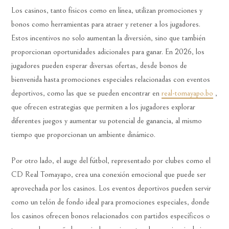
Los casinos, tanto físicos como en línea, utilizan promociones y
bonos como herramientas para atraer y retener a los jugadores.
Estos incentivos no solo aumentan la diversión, sino que también
proporcionan oportunidades adicionales para ganar. En 2026, los
jugadores pueden esperar diversas ofertas, desde bonos de
bienvenida hasta promociones especiales relacionadas con eventos
deportivos, como las que se pueden encontrar en
real-tomayapo.bo
,
que ofrecen estrategias que permiten a los jugadores explorar
diferentes juegos y aumentar su potencial de ganancia, al mismo
tiempo que proporcionan un ambiente dinámico.
Por otro lado, el auge del fútbol, representado por clubes como el
CD Real Tomayapo, crea una conexión emocional que puede ser
aprovechada por los casinos. Los eventos deportivos pueden servir
como un telón de fondo ideal para promociones especiales, donde
los casinos ofrecen bonos relacionados con partidos específicos o