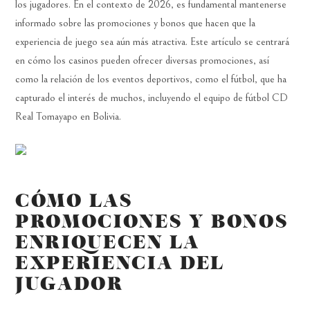
los jugadores. En el contexto de 2026, es fundamental mantenerse
informado sobre las promociones y bonos que hacen que la
experiencia de juego sea aún más atractiva. Este artículo se centrará
en cómo los casinos pueden ofrecer diversas promociones, así
como la relación de los eventos deportivos, como el fútbol, que ha
capturado el interés de muchos, incluyendo el equipo de fútbol CD
Real Tomayapo en Bolivia.
CÓMO LAS
PROMOCIONES Y BONOS
ENRIQUECEN LA
EXPERIENCIA DEL
JUGADOR