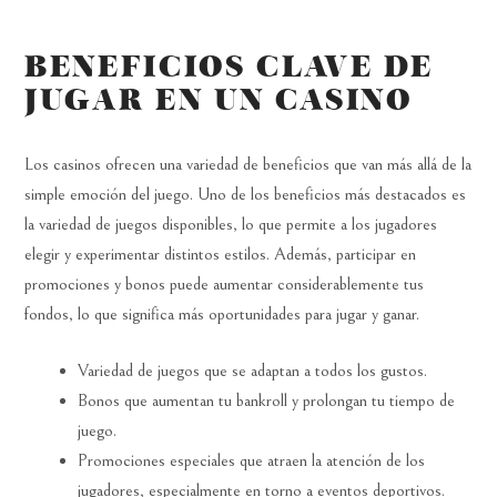
BENEFICIOS CLAVE DE
JUGAR EN UN CASINO
Los casinos ofrecen una variedad de beneficios que van más allá de la
simple emoción del juego. Uno de los beneficios más destacados es
la variedad de juegos disponibles, lo que permite a los jugadores
elegir y experimentar distintos estilos. Además, participar en
promociones y bonos puede aumentar considerablemente tus
fondos, lo que significa más oportunidades para jugar y ganar.
Variedad de juegos que se adaptan a todos los gustos.
Bonos que aumentan tu bankroll y prolongan tu tiempo de
juego.
Promociones especiales que atraen la atención de los
jugadores, especialmente en torno a eventos deportivos.