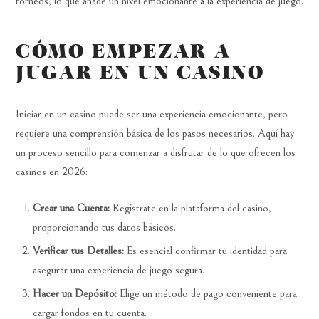
torneos, lo que añade un nivel emocionante a la experiencia de juego.
CÓMO EMPEZAR A
JUGAR EN UN CASINO
Iniciar en un casino puede ser una experiencia emocionante, pero
requiere una comprensión básica de los pasos necesarios. Aquí hay
un proceso sencillo para comenzar a disfrutar de lo que ofrecen los
casinos en 2026:
Crear una Cuenta:
Regístrate en la plataforma del casino,
proporcionando tus datos básicos.
Verificar tus Detalles:
Es esencial confirmar tu identidad para
asegurar una experiencia de juego segura.
Hacer un Depósito:
Elige un método de pago conveniente para
cargar fondos en tu cuenta.