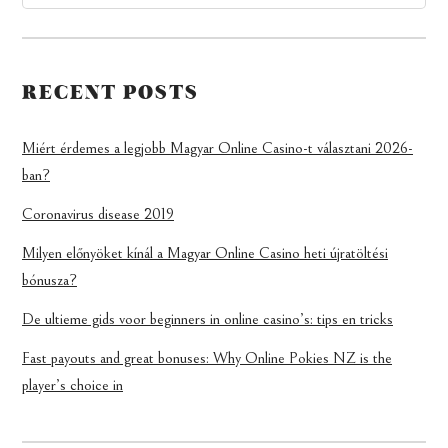
RECENT POSTS
Miért érdemes a legjobb Magyar Online Casino-t választani 2026-
ban?
Coronavirus disease 2019
Milyen előnyöket kínál a Magyar Online Casino heti újratöltési
bónusza?
De ultieme gids voor beginners in online casino’s: tips en tricks
Fast payouts and great bonuses: Why Online Pokies NZ is the
player’s choice in