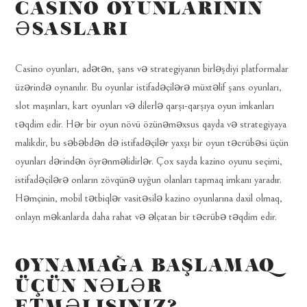
CASINO OYUNLARININ
ƏSASLARI
Casino oyunları, adətən, şans və strategiyanın birləşdiyi platformalar
üzərində oynanılır. Bu oyunlar istifadəçilərə müxtəlif şans oyunları,
slot maşınları, kart oyunları və dilerlə qarşı-qarşıya oyun imkanları
təqdim edir. Hər bir oyun növü özünəməxsus qayda və strategiyaya
malikdir, bu səbəbdən də istifadəçilər yaxşı bir oyun təcrübəsi üçün
oyunları dərindən öyrənməlidirlər. Çox sayda kazino oyunu seçimi,
istifadəçilərə onların zövqünə uyğun olanları tapmaq imkanı yaradır.
Həmçinin, mobil tətbiqlər vasitəsilə kazino oyunlarına daxil olmaq,
onlayn məkanlarda daha rahat və əlçatan bir təcrübə təqdim edir.
OYNAMAĞA BAŞLAMAQ
ÜÇÜN NƏLƏR
ETMƏLISINIZ?