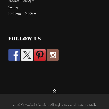
9:30am – 5:30pm
Sunday
10:00am – 5:00pm
FOLLOW US
2026 © Wicked Chocolate All Rights Reserved | Site By Molly