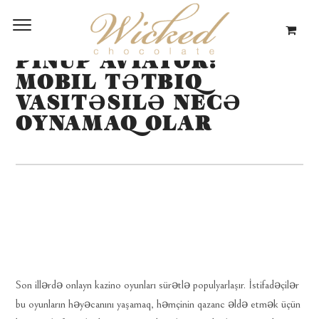
PINUP AVIATOR:
MOBIL TƏTBIQ
VASITƏSILƏ NECƏ
OYNAMAQ OLAR
Son illərdə onlayn kazino oyunları sürətlə populyarlaşır. İstifadəçilər
bu oyunların həyəcanını yaşamaq, həmçinin qazanc əldə etmək üçün