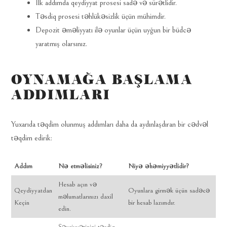
İlk addımda qeydiyyat prosesi sadə və sürətlidir.
Təsdiq prosesi təhlükəsizlik üçün mühimdir.
Depozit əməliyyatı ilə oyunlar üçün uyğun bir büdcə
yaratmış olarsınız.
OYNAMAĞA BAŞLAMA
ADDIMLARI
Yuxarıda təqdim olunmuş addımları daha da aydınlaşdıran bir cədvəl
təqdim edirik:
Addım
Nə etməlisiniz?
Niyə əhəmiyyətlidir?
Hesab açın və
Qeydiyyatdan
Oyunlara girmək üçün sadəcə
məlumatlarınızı daxil
Keçin
bir hesab lazımdır.
edin.