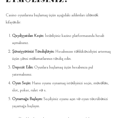
Casino oyunlarına başlamaq üçün aşağıdakı addımları izləmək
kifayətdir:
Qeydiyyatdan Keçin:
İstədiyiniz kazino platformasında hesab
açmalısınız.
Şəxsiyyətinizi Təsdiqləyin:
Hesabınızın təhlükəsizliyini artırmaq
üçün şəxsi məlumatlarınızı təsdiq edin.
Depozit Edin:
Oyunlara başlamaq üçün hesabınıza pul
yatırmalısınız.
Oyun Seçin:
Hansı oyunu oynamaq istədiyinizi seçin, məsələn,
slot, poker, rulet və s.
Oynamağa Başlayın:
Seçdiyiniz oyunu açın və oyun təcrübənizi
yaşamağa başlayın.