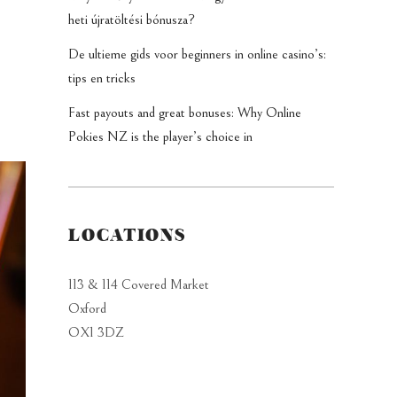
heti újratöltési bónusza?
De ultieme gids voor beginners in online casino’s:
tips en tricks
Fast payouts and great bonuses: Why Online
Pokies NZ is the player’s choice in
LOCATIONS
113 & 114 Covered Market
Oxford
OX1 3DZ