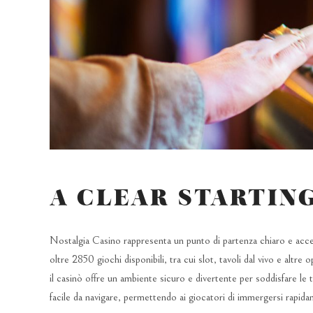
A CLEAR STARTING
Nostalgia Casino rappresenta un punto di partenza chiaro e acce
oltre 2850 giochi disponibili, tra cui slot, tavoli dal vivo e altr
il casinò offre un ambiente sicuro e divertente per soddisfare le 
facile da navigare, permettendo ai giocatori di immergersi rapida