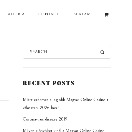
GALLERIA
CONTACT
ISCREAM
RECENT POSTS
Miért érdemes a legjobb Magyar Online Casino-t
választani 2026-ban?
Coronavirus disease 2019
Milyen előnyöket kínál a Magyar Online Casino