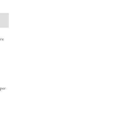
ere
O
 per