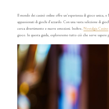
Il mondo dei casinò online offre un’esperienza di gioco unica, e 
appassionati di giochi d’azzardo. Con una vasta selezione di gioc
cerca divertimento e nuove emozioni. Inoltre,
Nostalgia Casino
gioco. In questa guida, esploreremo tutto ciò che serve sapere p