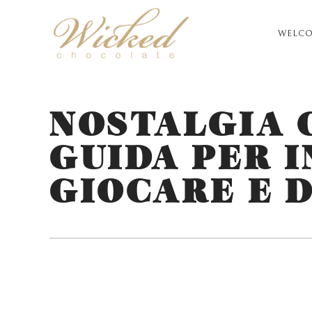
WELC
PRIM
NAVI
NOSTALGIA C
GUIDA PER I
GIOCARE E 