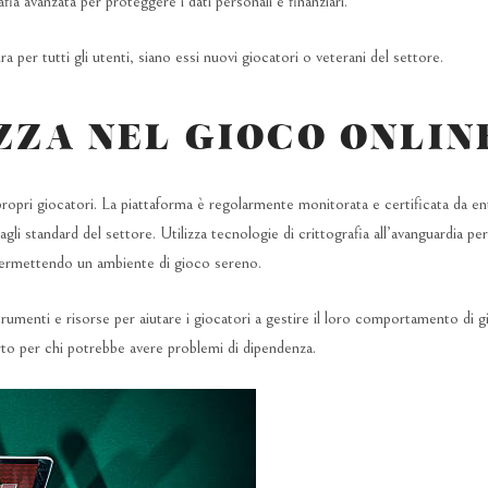
fia avanzata per proteggere i dati personali e finanziari.
 per tutti gli utenti, siano essi nuovi giocatori o veterani del settore.
ZZA NEL GIOCO ONLIN
ropri giocatori. La piattaforma è regolarmente monitorata e certificata da en
li standard del settore. Utilizza tecnologie di crittografia all’avanguardia per
, permettendo un ambiente di gioco sereno.
strumenti e risorse per aiutare i giocatori a gestire il loro comportamento di g
rto per chi potrebbe avere problemi di dipendenza.