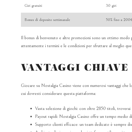
Giri gratuiti
30 giri
Bonus di deposito settimanale
50% fino a 200
Il bonus di benvenuto e altre promozioni sono un ottimo modo per 
attentamente i termini e le condizioni per sfruttare al meglio qu
VANTAGGI CHIAVE
Giocare su Nostalgia Casino viene con numerosi vantaggi che lo re
cui dovresti considerare questa piattaforma:
Vasta selezione di giochi: con oltre 2850 titoli, troverai
Payout rapidi: Nostalgia Casino offre un tempo medio di
Supporto clienti efficace: un team dedicato è sempre disp