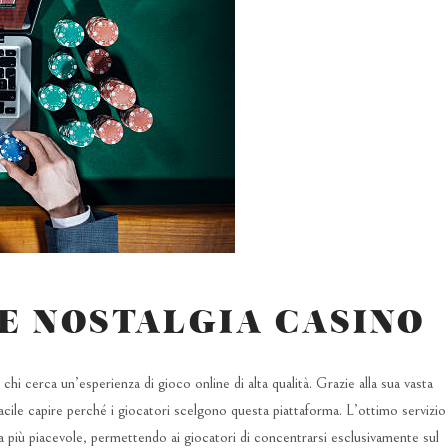
E NOSTALGIA CASINO
hi cerca un’esperienza di gioco online di alta qualità. Grazie alla sua vasta
facile capire perché i giocatori scelgono questa piattaforma. L’ottimo servizio
a più piacevole, permettendo ai giocatori di concentrarsi esclusivamente sul