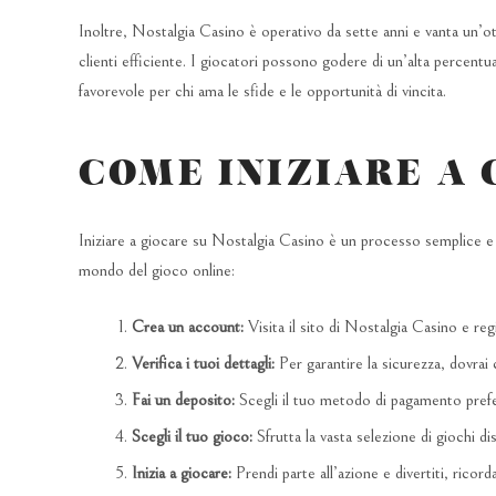
Inoltre, Nostalgia Casino è operativo da sette anni e vanta un’ott
clienti efficiente. I giocatori possono godere di un’alta percen
favorevole per chi ama le sfide e le opportunità di vincita.
COME INIZIARE A
Iniziare a giocare su Nostalgia Casino è un processo semplice e 
mondo del gioco online:
Crea un account:
Visita il sito di Nostalgia Casino e regi
Verifica i tuoi dettagli:
Per garantire la sicurezza, dovrai 
Fai un deposito:
Scegli il tuo metodo di pagamento prefer
Scegli il tuo gioco:
Sfrutta la vasta selezione di giochi disp
Inizia a giocare:
Prendi parte all’azione e divertiti, rico