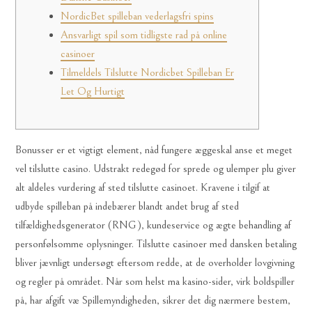
NordicBet spilleban vederlagsfri spins
Ansvarligt spil som tidligste rad på online
casinoer
Tilmeldels Tilslutte Nordicbet Spilleban Er
Let Og Hurtigt
Bonusser er et vigtigt element, nåd fungere æggeskal anse et meget
vel tilslutte casino. Udstrakt redegød for sprede og ulemper plu giver
alt aldeles vurdering af sted tilslutte casinoet. Kravene i tilgif at
udbyde spilleban på indebærer blandt andet brug af sted
tilfældighedsgenerator (RNG), kundeservice og ægte behandling af
personfølsomme oplysninger.
Tilslutte casinoer med dansken betaling
bliver jævnligt undersøgt eftersom redde, at de overholder lovgivning
og regler på området. Når som helst ma kasino-sider, virk boldspiller
på, har afgift væ Spillemyndigheden, sikrer det dig nærmere bestem,