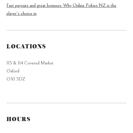
Fast payouts and great bonuses: Why Online Pokies NZ is the
player’s choice in
LOCATIONS
113 & 114 Covered Market
Oxford
OX1 3DZ
HOURS