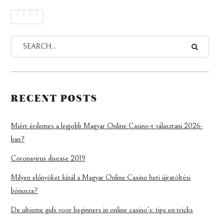
RECENT POSTS
Miért érdemes a legjobb Magyar Online Casino-t választani 2026-
ban?
Coronavirus disease 2019
Milyen előnyöket kínál a Magyar Online Casino heti újratöltési
bónusza?
De ultieme gids voor beginners in online casino’s: tips en tricks