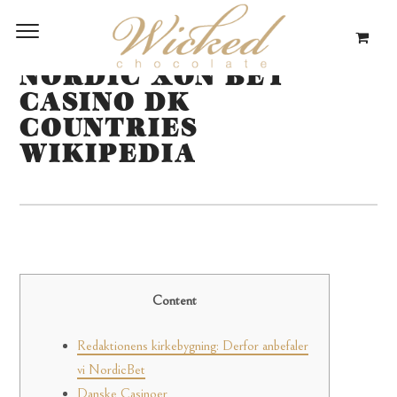
NORDIC XON BET
CASINO DK
COUNTRIES
WIKIPEDIA
Content
Redaktionens kirkebygning: Derfor anbefaler
vi NordicBet
Danske Casinoer