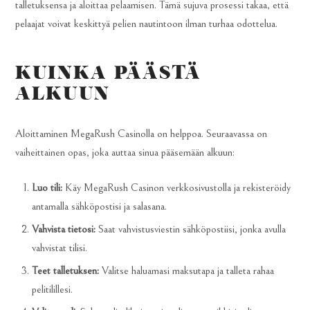
talletuksensa ja aloittaa pelaamisen. Tämä sujuva prosessi takaa, että
pelaajat voivat keskittyä pelien nautintoon ilman turhaa odottelua.
KUINKA PÄÄSTÄ
ALKUUN
Aloittaminen MegaRush Casinolla on helppoa. Seuraavassa on
vaiheittainen opas, joka auttaa sinua pääsemään alkuun:
Luo tili:
Käy MegaRush Casinon verkkosivustolla ja rekisteröidy
antamalla sähköpostisi ja salasana.
Vahvista tietosi:
Saat vahvistusviestin sähköpostiisi, jonka avulla
vahvistat tilisi.
Teet talletuksen:
Valitse haluamasi maksutapa ja talleta rahaa
pelitilillesi.