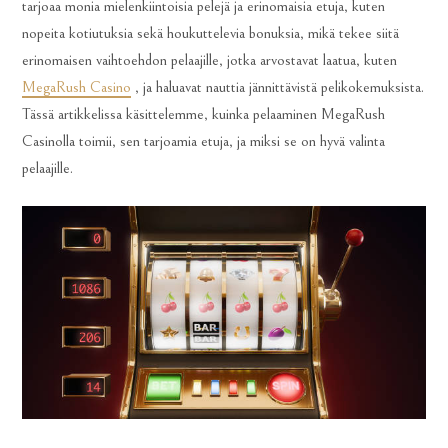
tarjoaa monia mielenkiintoisia pelejä ja erinomaisia etuja, kuten
nopeita kotiutuksia sekä houkuttelevia bonuksia, mikä tekee siitä
erinomaisen vaihtoehdon pelaajille, jotka arvostavat laatua, kuten
MegaRush Casino
, ja haluavat nauttia jännittävistä pelikokemuksista.
Tässä artikkelissa käsittelemme, kuinka pelaaminen MegaRush
Casinolla toimii, sen tarjoamia etuja, ja miksi se on hyvä valinta
pelaajille.