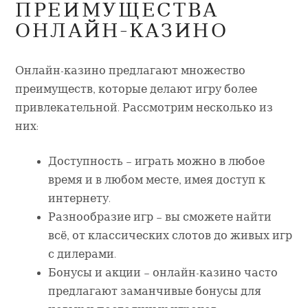
ПРЕИМУЩЕСТВА
ОНЛАЙН-КАЗИНО
Онлайн-казино предлагают множество
преимуществ, которые делают игру более
привлекательной. Рассмотрим несколько из
них:
Доступность – играть можно в любое
время и в любом месте, имея доступ к
интернету.
Разнообразие игр – вы сможете найти
всё, от классических слотов до живых игр
с дилерами.
Бонусы и акции – онлайн-казино часто
предлагают заманчивые бонусы для