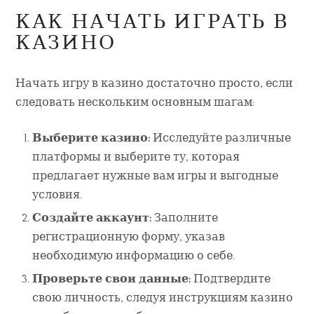
КАК НАЧАТЬ ИГРАТЬ В
КАЗИНО
Начать игру в казино достаточно просто, если
следовать нескольким основным шагам:
Выберите казино:
Исследуйте различные
платформы и выберите ту, которая
предлагает нужные вам игры и выгодные
условия.
Создайте аккаунт:
Заполните
регистрационную форму, указав
необходимую информацию о себе.
Проверьте свои данные:
Подтвердите
свою личность, следуя инструкциям казино