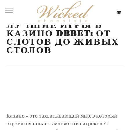
ЛУЧШИЕ ИГРЫ В
КАЗИНО DBBET: ОТ
СЛОТОВ ДО ЖИВЫХ
СТОЛОВ
Казино – это захватывающий мир, в который
стремятся попасть множество игроков. С