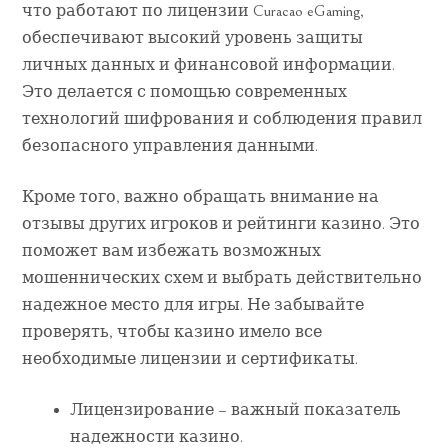
что работают по лицензии Curacao eGaming,
обеспечивают высокий уровень защиты
личных данных и финансовой информации.
Это делается с помощью современных
технологий шифрования и соблюдения правил
безопасного управления данными.
Кроме того, важно обращать внимание на
отзывы других игроков и рейтинги казино. Это
поможет вам избежать возможных
мошеннических схем и выбрать действительно
надежное место для игры. Не забывайте
проверять, чтобы казино имело все
необходимые лицензии и сертификаты.
Лицензирование – важный показатель
надежности казино.