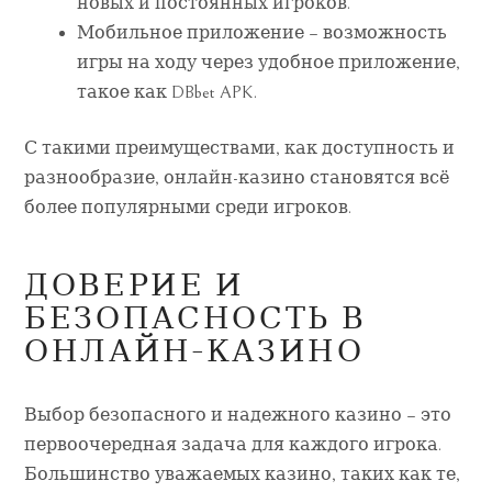
новых и постоянных игроков.
Мобильное приложение – возможность
игры на ходу через удобное приложение,
такое как DBbet APK.
С такими преимуществами, как доступность и
разнообразие, онлайн-казино становятся всё
более популярными среди игроков.
ДОВЕРИЕ И
БЕЗОПАСНОСТЬ В
ОНЛАЙН-КАЗИНО
Выбор безопасного и надежного казино – это
первоочередная задача для каждого игрока.
Большинство уважаемых казино, таких как те,