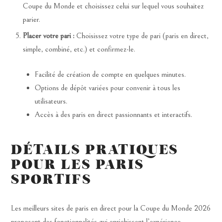
Coupe du Monde et choisissez celui sur lequel vous souhaitez
parier.
Placer votre pari :
Choisissez votre type de pari (paris en direct,
simple, combiné, etc.) et confirmez-le.
Facilité de création de compte en quelques minutes.
Options de dépôt variées pour convenir à tous les
utilisateurs.
Accès à des paris en direct passionnants et interactifs.
DÉTAILS PRATIQUES
POUR LES PARIS
SPORTIFS
Les meilleurs sites de paris en direct pour la Coupe du Monde 2026
proposent des fonctionnalités qui enrichissent l’expérience