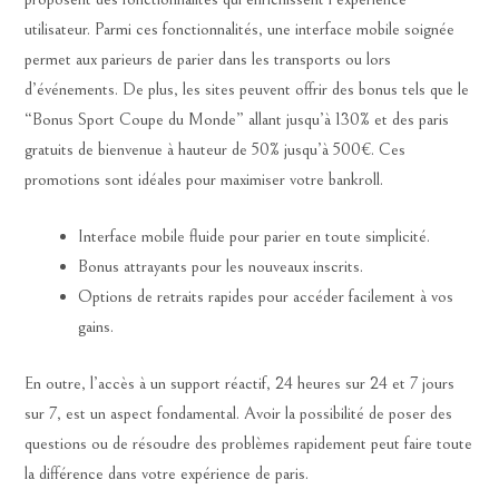
utilisateur. Parmi ces fonctionnalités, une interface mobile soignée
permet aux parieurs de parier dans les transports ou lors
d’événements. De plus, les sites peuvent offrir des bonus tels que le
“Bonus Sport Coupe du Monde” allant jusqu’à 130% et des paris
gratuits de bienvenue à hauteur de 50% jusqu’à 500€. Ces
promotions sont idéales pour maximiser votre bankroll.
Interface mobile fluide pour parier en toute simplicité.
Bonus attrayants pour les nouveaux inscrits.
Options de retraits rapides pour accéder facilement à vos
gains.
En outre, l’accès à un support réactif, 24 heures sur 24 et 7 jours
sur 7, est un aspect fondamental. Avoir la possibilité de poser des
questions ou de résoudre des problèmes rapidement peut faire toute
la différence dans votre expérience de paris.