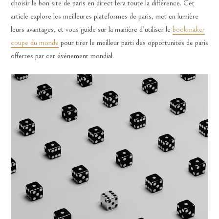
choisir le bon site de paris en direct fera toute la différence. Cet
article explore les meilleures plateformes de paris, met en lumière
leurs avantages, et vous guide sur la manière d’utiliser le
bookmaker
coupe du monde
pour tirer le meilleur parti des opportunités de paris
offertes par cet événement mondial.