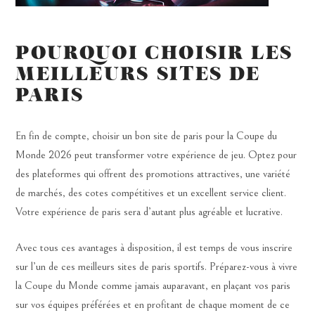
POURQUOI CHOISIR LES
MEILLEURS SITES DE
PARIS
En fin de compte, choisir un bon site de paris pour la Coupe du
Monde 2026 peut transformer votre expérience de jeu. Optez pour
des plateformes qui offrent des promotions attractives, une variété
de marchés, des cotes compétitives et un excellent service client.
Votre expérience de paris sera d’autant plus agréable et lucrative.
Avec tous ces avantages à disposition, il est temps de vous inscrire
sur l’un de ces meilleurs sites de paris sportifs. Préparez-vous à vivre
la Coupe du Monde comme jamais auparavant, en plaçant vos paris
sur vos équipes préférées et en profitant de chaque moment de ce