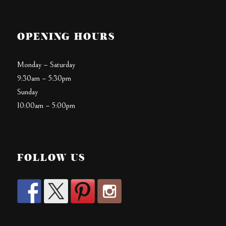
OPENING HOURS
Monday – Saturday
9:30am – 5:30pm
Sunday
10:00am – 5:00pm
FOLLOW US