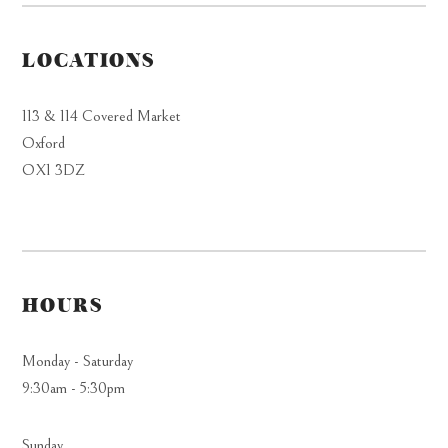
LOCATIONS
113 & 114 Covered Market
Oxford
OX1 3DZ
HOURS
Monday - Saturday
9:30am - 5:30pm
Sunday