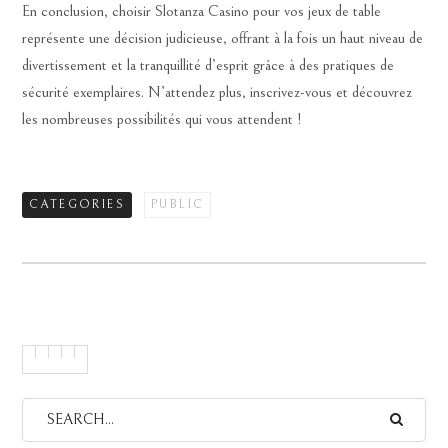
En conclusion, choisir Slotanza Casino pour vos jeux de table
représente une décision judicieuse, offrant à la fois un haut niveau de
divertissement et la tranquillité d’esprit grâce à des pratiques de
sécurité exemplaires. N’attendez plus, inscrivez-vous et découvrez
les nombreuses possibilités qui vous attendent !
CATEGORIES
PUBLIC