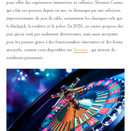
pour offrir des expériences immersives et raffinées. Slotanza Casino,
qui a fait ses preuves depuis six ans, se démarque par une sélection
impressionnante de jeux de table, notamment les classiques tels que
le blackjack, la roulette et le poker. En 2026, ce casino propose des
jeux qui ne sont pas seulement divertissants, mais aussi attrayants
pour les joueurs grâce à des fonctionnalités innovantes et des bonus
attractifs, comme ceux disponibles sur
Slotanza
, qui attirent de
nombreux passionnés.