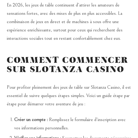
En 2026, les jeux de table continuent d’attirer les amateurs de
sensations fortes, avec des mises de plus en plus accessibles. La
combinaison de jeux en direct et de machines à sous offre une
expérience enrichissante, surtout pour ceux qui recherchent des
interactions sociales tout en restant confortablement chez eux.
COMMENT COMMENCER
SUR SLOTANZA CASINO
Pour profiter pleinement des jeux de table sur Slotanza Casino, il est
essentiel de suivre quelques étapes simples. Voici un guide étape par
étape pour démarrer votre aventure de jeu :
Créer un compte :
Remplissez le formulaire d’inscription avec
vos informations personnelles.
Vérifier vos informations :
Soumettez les documents nécessaires