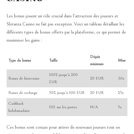
Les bonus jouent un rôle crucial dans l’attraction des joueurs et
Slotanza Casino ne fait pas exception. Voici un tableau détaillant les
différents types de bonus offerts par la plateforme, ce qui permet de
maximiser les gains :
Dépôt
Type de bonus
Taille
Mise
minimum
100% jusqu’à 200
Bonus de bienvenue
20 EUR
30x
EUR
Bonus de recharge
50% jusqu’à 100 EUR
20 EUR
25x
Cashback
10% sur les pertes
N/A
5x
hebdomadaire
Ces bonus sont conçus pour attirer de nouveaux joueurs tout en