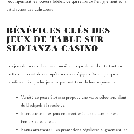
récompensant les joueurs fidèles, ce qui renforce l’engagement et la
satisfaction des utilisateurs.
BÉNÉFICES CLÉS DES
JEUX DE TABLE SUR
SLOTANZA CASINO
Les jeux de table offrent une manière unique de se divertir tout en
mettant en avant des compétences stratégiques. Voici quelques
bénéfices clés que les joueurs peuvent tirer de leur expérience :
Variété de jeux : Slotanza propose une vaste sélection, allant
du blackjack à la roulette.
Interactivité : Les jeux en direct créent une atmosphère
immersive et sociale.
Bonus attrayants : Les promotions régulières augmentent les