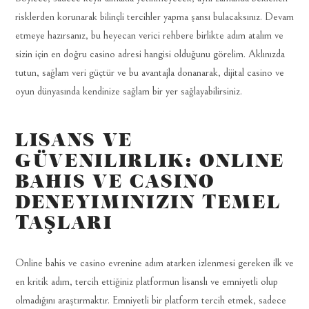
risklerden korunarak bilinçli tercihler yapma şansı bulacaksınız. Devam
etmeye hazırsanız, bu heyecan verici rehbere birlikte adım atalım ve
sizin için en doğru casino adresi hangisi olduğunu görelim. Aklınızda
tutun, sağlam veri güçtür ve bu avantajla donanarak, dijital casino ve
oyun dünyasında kendinize sağlam bir yer sağlayabilirsiniz.
LISANS VE
GÜVENILIRLIK: ONLINE
BAHIS VE CASINO
DENEYIMINIZIN TEMEL
TAŞLARI
Online bahis ve casino evrenine adım atarken izlenmesi gereken ilk ve
en kritik adım, tercih ettiğiniz platformun lisanslı ve emniyetli olup
olmadığını araştırmaktır. Emniyetli bir platform tercih etmek, sadece