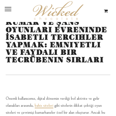
KUMAR VE ŞANS
OYUNLARI EVRENINDE
İSABETLI TERCIHLER
YAPMAK: EMNIYETLI
VE FAYDALI BIR
TECRÜBENIN SIRLARI
Önemli kullanıcımız, dijital dönemin verdiği bol aktivite ve gelir
olanakları arasında,
bahis siteleri
gibi sitelerin dikkat çektiği oyun
siteleri ve çevrimiçi kumarhaneler özel bir alan oluşturur. Ancak bu