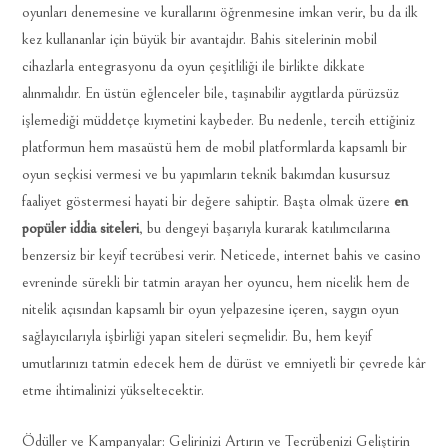
oyunları denemesine ve kurallarını öğrenmesine imkan verir, bu da ilk
kez kullananlar için büyük bir avantajdır. Bahis sitelerinin mobil
cihazlarla entegrasyonu da oyun çeşitliliği ile birlikte dikkate
alınmalıdır. En üstün eğlenceler bile, taşınabilir aygıtlarda pürüzsüz
işlemediği müddetçe kıymetini kaybeder. Bu nedenle, tercih ettiğiniz
platformun hem masaüstü hem de mobil platformlarda kapsamlı bir
oyun seçkisi vermesi ve bu yapımların teknik bakımdan kusursuz
faaliyet göstermesi hayati bir değere sahiptir. Başta olmak üzere
en
popüler iddia siteleri
, bu dengeyi başarıyla kurarak katılımcılarına
benzersiz bir keyif tecrübesi verir. Neticede, internet bahis ve casino
evreninde sürekli bir tatmin arayan her oyuncu, hem nicelik hem de
nitelik açısından kapsamlı bir oyun yelpazesine içeren, saygın oyun
sağlayıcılarıyla işbirliği yapan siteleri seçmelidir. Bu, hem keyif
umutlarınızı tatmin edecek hem de dürüst ve emniyetli bir çevrede kâr
etme ihtimalinizi yükseltecektir.
Ödüller ve Kampanyalar: Gelirinizi Artırın ve Tecrübenizi Geliştirin