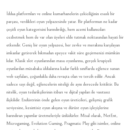
İddaa platformları ve online kumarhanelerin çekiciliğinin esaslı bir
parçası, verdikleri oyun yelpazesinde yatar. Bir platformun ne kadar
çeşitli oyun kategorisini barındırdığı, hem acemi kullanıcıları
cezbetmek hem de var olan üyeleri elde tutmak noktasından hayati bir
etkendir. Geniş bir oyun yelpazesi, her zevke ve merakına karşılayan
imkanlar getirerek bıkmadan epeyce vakit süre geçirmenizi mümkün
kılar. Klasik slot oyunlarından masa oyunlarına, gerçek krupiyeli
oyunlardan müsabaka iddialarına kadar farklı sınıflarda eğlence sunan
web sayfaları, çoğunlukla daha revaçta olan ve tercih edilir. Ancak
sadece sayı değil, eğlencelerin niteliği de aynı derecede kritiktir. Bu
nitelik, oyun tedarikçilerinin itibarı ve dijital yapıları ile vasıtasız
ilişkilidir. Endüstrinin önde gelen oyun üreticileri, gelişmiş grafik
seviyesine, kesintisiz oyun akışına ve dürüst oyun işleyişlerine
barındıran yapımlar üretmeleriyle ünlüdürler. Misal olarak, NetEnt,
Microgaming, Evolution Gaming, Pragmatic Play gibi isimler, online