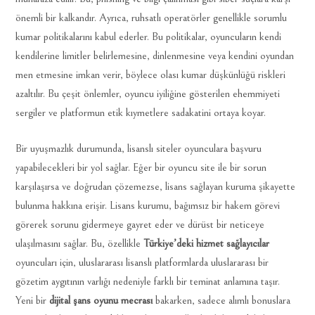
önemli bir kalkandır. Ayrıca, ruhsatlı operatörler genellikle sorumlu
kumar politikalarını kabul ederler. Bu politikalar, oyuncuların kendi
kendilerine limitler belirlemesine, dinlenmesine veya kendini oyundan
men etmesine imkan verir, böylece olası kumar düşkünlüğü riskleri
azaltılır. Bu çeşit önlemler, oyuncu iyiliğine gösterilen ehemmiyeti
sergiler ve platformun etik kıymetlere sadakatini ortaya koyar.
Bir uyuşmazlık durumunda, lisanslı siteler oyunculara başvuru
yapabilecekleri bir yol sağlar. Eğer bir oyuncu site ile bir sorun
karşılaşırsa ve doğrudan çözemezse, lisans sağlayan kuruma şikayette
bulunma hakkına erişir. Lisans kurumu, bağımsız bir hakem görevi
görerek sorunu gidermeye gayret eder ve dürüst bir neticeye
ulaşılmasını sağlar. Bu, özellikle
Türkiye’deki hizmet sağlayıcılar
oyuncuları için, uluslararası lisanslı platformlarda uluslararası bir
gözetim aygıtının varlığı nedeniyle farklı bir teminat anlamına taşır.
Yeni bir
dijital şans oyunu mecrası
bakarken, sadece alımlı bonuslara