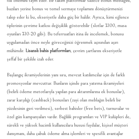
fiili önemini taym eder. Bir takım platformlar sadece bonus meblağını,
bazıları yerine bonus ve temel sermaye toplamını dönüştürmenizi
talep eder ki bu, ekseriyetle daha güç bir haldir. Ayrıca, kimi eğlence
tiplerinin çevrime katkısı değişiklik gösterebilir (slotlar %100, masa
oyunları %10-20 gibi). Bu teferruatları itina ile incelemek, bonusu
uygulamadan önce neyle göreceğinizi öğrenmek açısından aşırı
mühimdir.
Lisanslı bahis platformları
, çevrim şartlarını ekseriyetle
şeffaf bir şekilde izah eder.
Başlangıç ikramiyelerinin yanı sıra, mevcut katılımcılar için de farklı
promosyonlar mevcuttur. Bunların içinde para yatırma ikramiyeleri
(belirli ödeme metotlarıyla yapılan para aktarımlarına ek bonuslar),
zarar karşılığı (cashback) bonusları (zayi olan meblağın belirli bir
yüzdesinin geri verilmesi), serbest bahisler (free bets), turnuvalar ve
özel gün kampanyaları vardır. Bağlılık programları ve VIP kulüpleri de,
sürekli ve yüksek hacimli kullanıcılara hususi faydalar, kişisel müşteri
danışmanı, daha çabuk ödeme alma işlemleri ve spesifik avantajlar