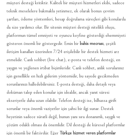
müşteri desteği kritiktir. Kaliteli bir müşteri hizmetleri ekibi, sadece
teknik meselelere bakmakla yetinmez, ek olarak bonus çevrim
şartları, ödeme yöntemleri, hesap doğrulama süreçleri gibi konularda
da size yardımcı olur. Bir sitenin müşteri desteği nitelikli oluşu,
platformun tümel emniyeti ve oyuncu keyfine gösterdiği ehemmiyeti
gösteren önemli bir göstergedir. Emin bir
bahis mecrası
, çeşitli
iletişim kanalları üzerinden 7/24 erişilebilir bir destek hizmeti arz
etmelidir. Canlı sohbet (live chat), e-posta ve telefon desteği, en
yaygın ve yeğlenen irtibat biçimleridir. Canlı sohbet, anlık sorularınız
için genellikle en hızlı giderim yöntemidir, bu sayede gecikmeden
sorunlarınızı halledebilirsiniz. E-posta desteği, daha detaylı veya
doküman talep eden konular için idealdir, ancak yanıt süresi
ekseriyetle daha uzun olabilir. Telefon desteği ise, bilhassa girift
sorunlar veya önemli vaziyetler için şahsi bir ilgi sunar. Destek
heyetinin sadece süratli değil, bunun yanı sıra donanımlı, saygılı ve
çözüm odaklı olması da önemlidir. Dil desteği de küresel platformlar
için önemli bir faktördür. Eğer
Türkçe hizmet veren platformlar