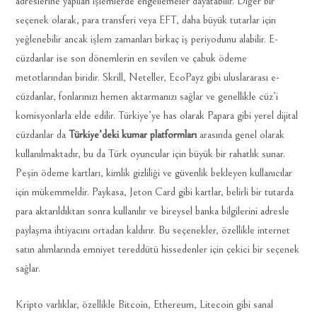
adreslerine yapılan işlemlerde engellemeler dayatabilir. Diğer bir
seçenek olarak, para transferi veya EFT, daha büyük tutarlar için
yeğlenebilir ancak işlem zamanları birkaç iş periyodunu alabilir. E-
cüzdanlar ise son dönemlerin en sevilen ve çabuk ödeme
metotlarından biridir. Skrill, Neteller, EcoPayz gibi uluslararası e-
cüzdanlar, fonlarınızı hemen aktarmanızı sağlar ve genellikle cüz’i
komisyonlarla elde edilir. Türkiye’ye has olarak Papara gibi yerel dijital
cüzdanlar da
Türkiye’deki kumar platformları
arasında genel olarak
kullanılmaktadır, bu da Türk oyuncular için büyük bir rahatlık sunar.
Peşin ödeme kartları, kimlik gizliliği ve güvenlik bekleyen kullanıcılar
için mükemmeldir. Paykasa, Jeton Card gibi kartlar, belirli bir tutarda
para aktarıldıktan sonra kullanılır ve bireysel banka bilgilerini adresle
paylaşma ihtiyacını ortadan kaldırır. Bu seçenekler, özellikle internet
satın alımlarında emniyet tereddütü hissedenler için çekici bir seçenek
sağlar.
Kripto varlıklar, özellikle Bitcoin, Ethereum, Litecoin gibi sanal