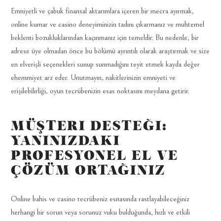
Emniyetli ve çabuk finansal aktarımlara içeren bir mecra ayırmak,
online kumar ve casino deneyiminizin tadını çıkarmanız ve muhtemel
beklenti bozukluklarından kaçınmanız için temeldir. Bu nedenle, bir
adrese üye olmadan önce bu bölümü ayrıntılı olarak araştırmak ve size
en elverişli seçenekleri sunup sunmadığını teyit etmek kayda değer
ehemmiyet arz eder. Unutmayın, nakitlerinizin emniyeti ve
erişilebilirliği, oyun tecrübenizin esas noktasını meydana getirir.
MÜŞTERI DESTEĞI:
YANINIZDAKI
PROFESYONEL EL VE
ÇÖZÜM ORTAĞINIZ
Online bahis ve casino tecrübeniz esnasında rastlayabileceğiniz
herhangi bir sorun veya sorunuz vuku bulduğunda, hızlı ve etkili