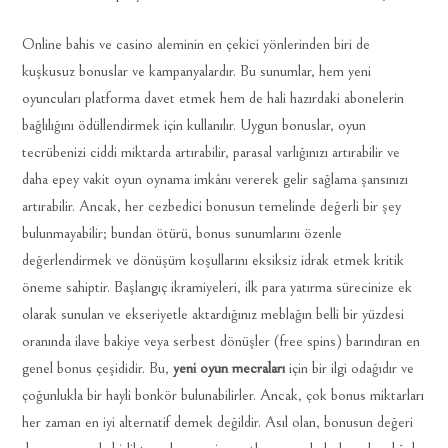
Online bahis ve casino aleminin en çekici yönlerinden biri de
kuşkusuz bonuslar ve kampanyalardır. Bu sunumlar, hem yeni
oyuncuları platforma davet etmek hem de hali hazırdaki abonelerin
bağlılığını ödüllendirmek için kullanılır. Uygun bonuslar, oyun
tecrübenizi ciddi miktarda artırabilir, parasal varlığınızı artırabilir ve
daha epey vakit oyun oynama imkânı vererek gelir sağlama şansınızı
artırabilir. Ancak, her cezbedici bonusun temelinde değerli bir şey
bulunmayabilir; bundan ötürü, bonus sunumlarını özenle
değerlendirmek ve dönüşüm koşullarını eksiksiz idrak etmek kritik
öneme sahiptir. Başlangıç ikramiyeleri, ilk para yatırma sürecinize ek
olarak sunulan ve ekseriyetle aktardığınız meblağın belli bir yüzdesi
oranında ilave bakiye veya serbest dönüşler (free spins) barındıran en
genel bonus çeşididir. Bu,
yeni oyun mecraları
için bir ilgi odağıdır ve
çoğunlukla bir hayli bonkör bulunabilirler. Ancak, çok bonus miktarları
her zaman en iyi alternatif demek değildir. Asıl olan, bonusun değeri