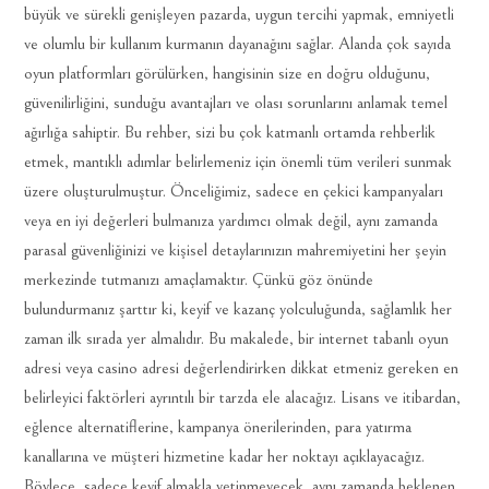
büyük ve sürekli genişleyen pazarda, uygun tercihi yapmak, emniyetli
ve olumlu bir kullanım kurmanın dayanağını sağlar. Alanda çok sayıda
oyun platformları görülürken, hangisinin size en doğru olduğunu,
güvenilirliğini, sunduğu avantajları ve olası sorunlarını anlamak temel
ağırlığa sahiptir. Bu rehber, sizi bu çok katmanlı ortamda rehberlik
etmek, mantıklı adımlar belirlemeniz için önemli tüm verileri sunmak
üzere oluşturulmuştur. Önceliğimiz, sadece en çekici kampanyaları
veya en iyi değerleri bulmanıza yardımcı olmak değil, aynı zamanda
parasal güvenliğinizi ve kişisel detaylarınızın mahremiyetini her şeyin
merkezinde tutmanızı amaçlamaktır. Çünkü göz önünde
bulundurmanız şarttır ki, keyif ve kazanç yolculuğunda, sağlamlık her
zaman ilk sırada yer almalıdır. Bu makalede, bir internet tabanlı oyun
adresi veya casino adresi değerlendirirken dikkat etmeniz gereken en
belirleyici faktörleri ayrıntılı bir tarzda ele alacağız. Lisans ve itibardan,
eğlence alternatiflerine, kampanya önerilerinden, para yatırma
kanallarına ve müşteri hizmetine kadar her noktayı açıklayacağız.
Böylece, sadece keyif almakla yetinmeyecek, aynı zamanda beklenen