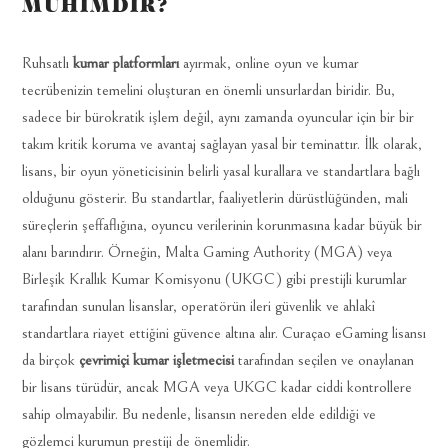
MÜHIMDIR?
Ruhsatlı
kumar platformları
ayırmak, online oyun ve kumar
tecrübenizin temelini oluşturan en önemli unsurlardan biridir. Bu,
sadece bir bürokratik işlem değil, aynı zamanda oyuncular için bir bir
takım kritik koruma ve avantaj sağlayan yasal bir teminattır. İlk olarak,
lisans, bir oyun yöneticisinin belirli yasal kurallara ve standartlara bağlı
olduğunu gösterir. Bu standartlar, faaliyetlerin dürüstlüğünden, mali
süreçlerin şeffaflığına, oyuncu verilerinin korunmasına kadar büyük bir
alanı barındırır. Örneğin, Malta Gaming Authority (MGA) veya
Birleşik Krallık Kumar Komisyonu (UKGC) gibi prestijli kurumlar
tarafından sunulan lisanslar, operatörün ileri güvenlik ve ahlakî
standartlara riayet ettiğini güvence altına alır. Curaçao eGaming lisansı
da birçok
çevrimiçi kumar işletmecisi
tarafından seçilen ve onaylanan
bir lisans türüdür, ancak MGA veya UKGC kadar ciddi kontrollere
sahip olmayabilir. Bu nedenle, lisansın nereden elde edildiği ve
gözlemci kurumun prestiji de önemlidir.