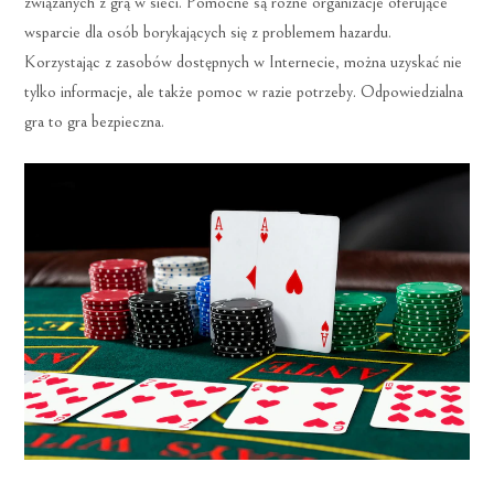
związanych z grą w sieci. Pomocne są różne organizacje oferujące
wsparcie dla osób borykających się z problemem hazardu.
Korzystając z zasobów dostępnych w Internecie, można uzyskać nie
tylko informacje, ale także pomoc w razie potrzeby. Odpowiedzialna
gra to gra bezpieczna.