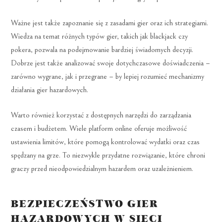
Ważne jest także zapoznanie się z zasadami gier oraz ich strategiami.
Wiedza na temat różnych typów gier, takich jak blackjack czy
pokera, pozwala na podejmowanie bardziej świadomych decyzji.
Dobrze jest także analizować swoje dotychczasowe doświadczenia –
zarówno wygrane, jak i przegrane – by lepiej rozumieć mechanizmy
działania gier hazardowych.
Warto również korzystać z dostępnych narzędzi do zarządzania
czasem i budżetem. Wiele platform online oferuje możliwość
ustawienia limitów, które pomogą kontrolować wydatki oraz czas
spędzany na grze. To niezwykle przydatne rozwiązanie, które chroni
graczy przed nieodpowiedzialnym hazardem oraz uzależnieniem.
BEZPIECZEŃSTWO GIER
HAZARDOWYCH W SIECI