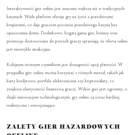
Interaktywność gier online jest znacznie większa niż w tradycyjnych
kasynach. Wiele platform oferuje gry na żywo z prawdziwymi
krupierami, co daje graczom poczucie prawdziwego kasyna bez
opuszczania domu. Dodatkowo, bogata gama gier, bonusy oraz
promocje dostosowane do potrzeb graczy sprawiają, że oferta online
jest niezwykle atrakcyjna.
Kolejnym istotnym czynnikiem jest dostępność opcji płatności. W
przypadku gier online można korzystać z różnych metod, takich jak
karty kredytowe, portfele elektroniczne czy kryptowaluty, co
zwiększa elastyczność finansową graczy. Wybór gier jest ogromny, a
dzięki innowacjom technologicznym, gry online są coraz bardziej
realistyczne i emocjonujące.
ZALETY GIER HAZARDOWYCH