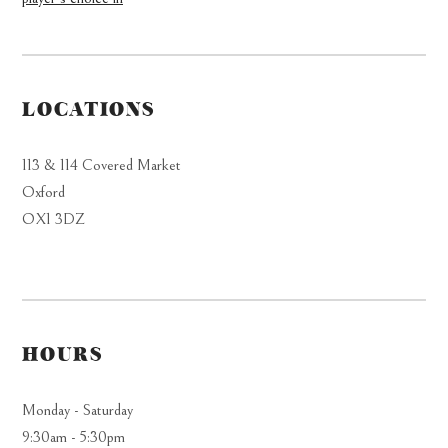
LOCATIONS
113 & 114 Covered Market
Oxford
OX1 3DZ
HOURS
Monday - Saturday
9:30am - 5:30pm