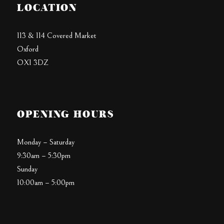
LOCATION
113 & 114 Covered Market
Oxford
OX1 3DZ
OPENING HOURS
Monday – Saturday
9:30am – 5:30pm
Sunday
10:00am – 5:00pm