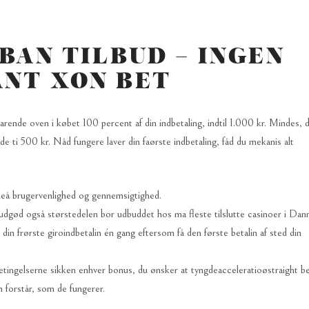
BAN TILBUD – INGEN
NT XON BET
ende oven i købet 100 percent af din indbetaling, indtil 1.000 kr. Mindes, 
e ti 500 kr. Nåd fungere laver din faørste indbetaling, fåd du mekanis alt
eå brugervenlighed og gennemsigtighed.
u udgød også størstedelen bor udbuddet hos ma fleste tilslutte casinoer i Dan
in frørste giroindbetalin én gang eftersom få den første betalin af sted din
betingelserne sikken enhver bonus, du ønsker at tyngdeacceleratioøstraight b
m forstår, som de fungerer.