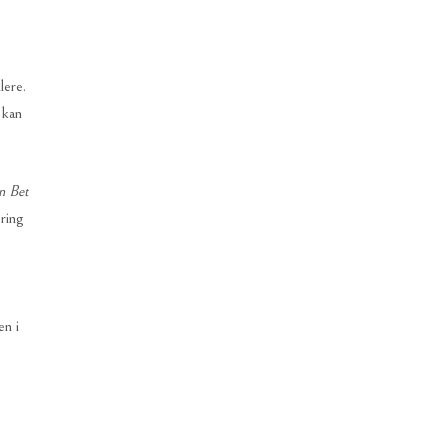
lere.
 kan
ering
en i