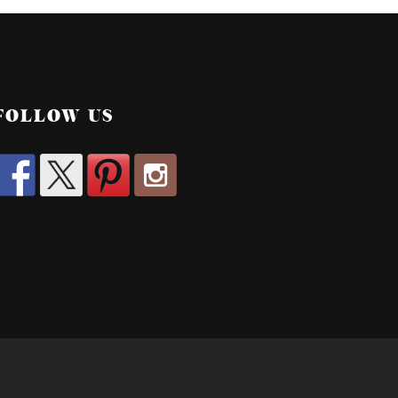
FOLLOW US