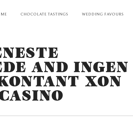
OME
CHOCOLATE TASTINGS
WEDDING FAVOURS
ARY
GATION
ENESTE
DE AND INGEN
KONTANT XON
 CASINO