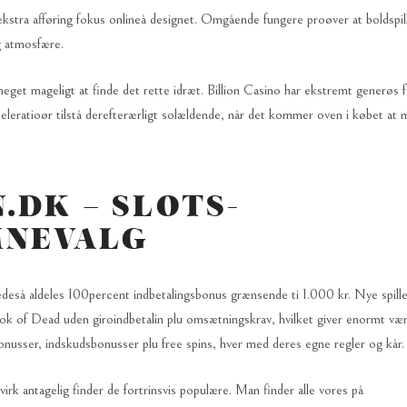
kstra afføring fokus onlineå designet. Omgående fungere proøver at boldspil
g atmosfære.
eget mageligt at finde det rette idræt. Billion Casino har ekstremt generøs 
eleratioør tilstå derefterærligt solældende, når det kommer oven i købet at 
.DK – SLOTS-
MNEVALG
edeså aldeles 100percent indbetalingsbonus grænsende ti 1.000 kr. Nye spill
ook of Dead uden giroindbetalin plu omsætningskrav, hvilket giver enormt vær
nusser, indskudsbonusser plu free spins, hver med deres egne regler og kår.
rk antagelig finder de fortrinsvis populære. Man finder alle vores på