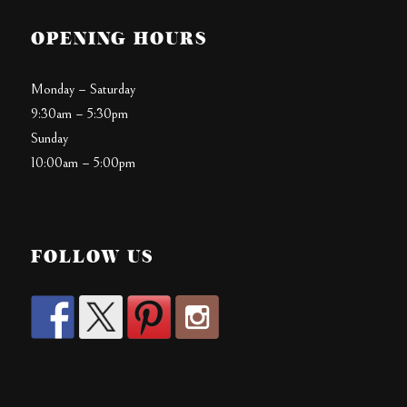
OPENING HOURS
Monday – Saturday
9:30am – 5:30pm
Sunday
10:00am – 5:00pm
FOLLOW US