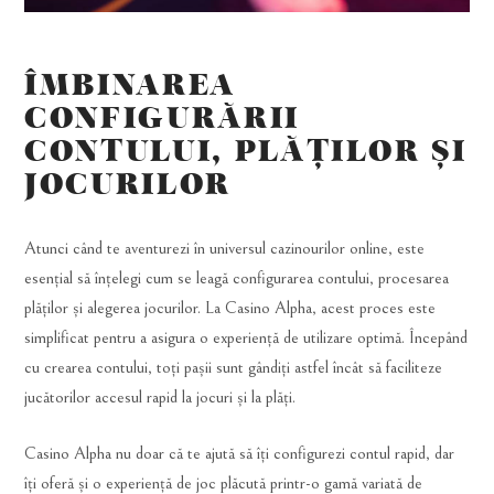
ÎMBINAREA
CONFIGURĂRII
CONTULUI, PLĂȚILOR ȘI
JOCURILOR
Atunci când te aventurezi în universul cazinourilor online, este
esențial să înțelegi cum se leagă configurarea contului, procesarea
plăților și alegerea jocurilor. La Casino Alpha, acest proces este
simplificat pentru a asigura o experiență de utilizare optimă. Începând
cu crearea contului, toți pașii sunt gândiți astfel încât să faciliteze
jucătorilor accesul rapid la jocuri și la plăți.
Casino Alpha nu doar că te ajută să îți configurezi contul rapid, dar
îți oferă și o experiență de joc plăcută printr-o gamă variată de