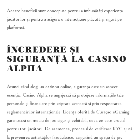
Aceste beneficii sunt concepute pentru a îmbunătăți experiența
jucătorilor și pentru a asigura o interacțiune plăcută și sigură pe
platformă.
ÎNCREDERE ȘI
SIGURANȚĂ LA CASINO
ALPHA
Atunci când alegi un cazinou online, siguranța este un aspect
esențial. Casino Alpha se angajează să protejeze informațiile tale
personale și financiare prin criptare avansată și prin respectarea
reglementărilor internaționale. Licența oferită de Curaçao eGaming
garantează un mediu de joc sigur și echitabil, ceea ce este crucial
pentru toți jucătorii. De asemenea, procesul de verificare KYC ajută
la prevenirea activităților frauduloase, asigurând un spațiu de joc