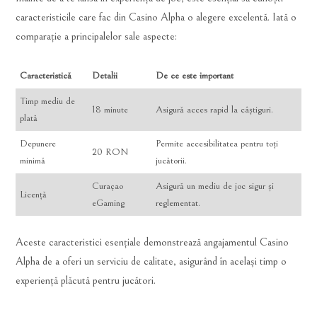
caracteristicile care fac din Casino Alpha o alegere excelentă. Iată o
comparație a principalelor sale aspecte:
Caracteristică
Detalii
De ce este important
Timp mediu de
18 minute
Asigură acces rapid la câștiguri.
plată
Depunere
Permite accesibilitatea pentru toți
20 RON
minimă
jucătorii.
Curaçao
Asigură un mediu de joc sigur și
Licență
eGaming
reglementat.
Aceste caracteristici esențiale demonstrează angajamentul Casino
Alpha de a oferi un serviciu de calitate, asigurând în același timp o
experiență plăcută pentru jucători.