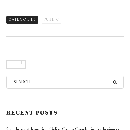
CATEGORIES
PUBLIC
RECENT POSTS
Get the most from Best Online Casino Canada: tips for beginners