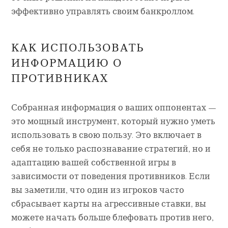
эффективно управлять своим банкроллом.
КАК ИСПОЛЬЗОВАТЬ
ИНФОРМАЦИЮ О
ПРОТИВНИКАХ
Собранная информация о ваших оппонентах —
это мощный инструмент, который нужно уметь
использовать в свою пользу. Это включает в
себя не только распознавание стратегий, но и
адаптацию вашей собственной игры в
зависимости от поведения противников. Если
вы заметили, что один из игроков часто
сбрасывает карты на агрессивные ставки, вы
можете начать больше блефовать против него,