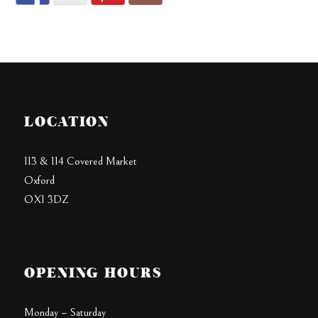
LOCATION
113 & 114 Covered Market
Oxford
OX1 3DZ
OPENING HOURS
Monday – Saturday