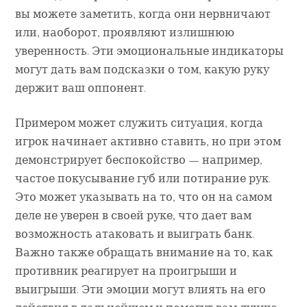
вы можете заметить, когда они нервничают
или, наоборот, проявляют излишнюю
уверенность. Эти эмоциональные индикаторы
могут дать вам подсказки о том, какую руку
держит ваш оппонент.
Примером может служить ситуация, когда
игрок начинает активно ставить, но при этом
демонстрирует беспокойство — например,
частое покусывание губ или потирание рук.
Это может указывать на то, что он на самом
деле не уверен в своей руке, что дает вам
возможность атаковать и выиграть банк.
Важно также обращать внимание на то, как
противник реагирует на проигрыши и
выигрыши. Эти эмоции могут влиять на его