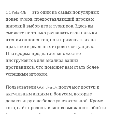
GGPokerOk — это один из самых популярных
покер-румов, предоставляющий игрокам
широкий выбор игр и турниров. Здесь вы
сможете не только развивать свои навыки
чтения оппонентов, но и применять их на
практике в реальных игровых ситуациях.
Платформа предлагает множество
инструментов для анализа ваших
противников, что поможет вам стать более
успешным игроком.
Пользователи GGPokerOk получают доступ к
актуальным акциям и бонусам, которые
делают игру еще более увлекательной. Кроме
того, сайт предоставляет возможность обойти