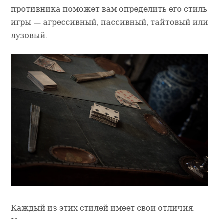
противника поможет вам определить его стиль
игры — агрессивный, пассивный, тайтовый или
лузовый.
Каждый из этих стилей имеет свои отличия.