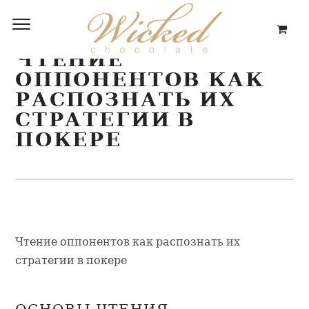
ЧТЕНИЕ
ОППОНЕНТОВ КАК
РАСПОЗНАТЬ ИХ
СТРАТЕГИИ В
ПОКЕРЕ
Чтение оппонентов как распознать их
стратегии в покере