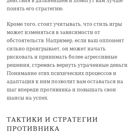
действия в дальнейшем и помогут вам лучше
понять его стратегию.
Кроме того, стоит учитывать, что стиль игры
может изменяться в зависимости от
обстоятельств. Например, если ваш оппонент
сильно проигрывает, он может начать
рисковать и принимать более агрессивные
решения, стремясь вернуть утраченные деньги.
Понимание этих психических процессов и
адаптация к ним позволит вам оставаться на
шаг впереди противника и повышать свои
шансы на успех.
ТАКТИКИ И СТРАТЕГИИ
ПРОТИВНИКА