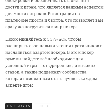
блокировки и обеспечивать стабильный
доступ к играм, что является важным аспектом
для многих игроков. Регистрация на
платформе проста и быстра, что позволяет вам
сразу же погрузиться в мир покера.
Присоединяйтесь к GGPokerOk, чтобы
расширить свои навыки чтения противников и
насладиться азартом покера. В этом покер-
руме вы найдете всё необходимое для
успешной игры — от фрироллов до высоких
ставок, а также поддержку сообщества,
которая поможет вам стать лучше в каждом
аспекте игры.
CATEGORIES
PUBLIC