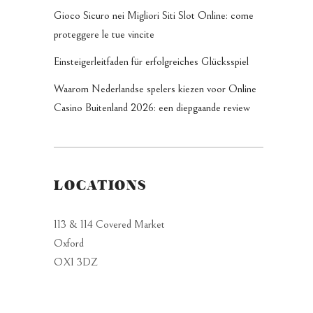
Gioco Sicuro nei Migliori Siti Slot Online: come
proteggere le tue vincite
Einsteigerleitfaden für erfolgreiches Glücksspiel
Waarom Nederlandse spelers kiezen voor Online
Casino Buitenland 2026: een diepgaande review
LOCATIONS
113 & 114 Covered Market
Oxford
OX1 3DZ