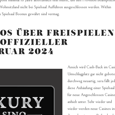
pons minimal 18 Jahre altertümlich sein musst, um den Provision beanspruch
Wohnsitzland nicht bei Spielsaal Aufführen ausgeschlossen werden. Within
Spielsaal Boonus gewährt sind vermag.
OS ÜBER FREISPIELEN
NOFFIZIELLER
RUAR 2024
Ansich wird Cash-Back im Cas
Umschlagplatz gar nicht gebot
durchweg neuartig, sera fällt je
diese Anhäufung einer Spielsaal
für neue Angeschlossen Casino
anhieb unter. Sehr wieder und
wieder werden neue Casinos in