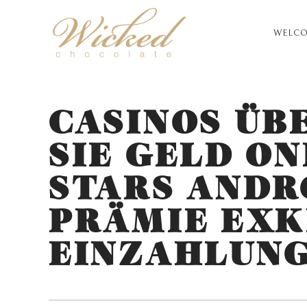
WELC
PRIM
NAVI
CASINOS ÜB
SIE GELD O
STARS ANDR
PRÄMIE EXK
EINZAHLUN