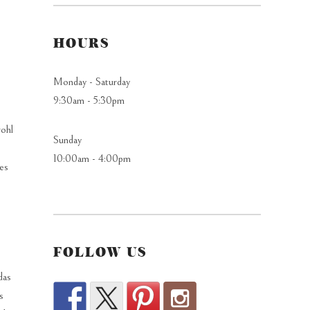
HOURS
Monday - Saturday
9:30am - 5:30pm
wohl
Sunday
10:00am - 4:00pm
es
FOLLOW US
das
s