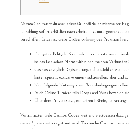
Mutmaßlich musst du aber sekundär inoffizieller mitarbeiter Reg
Einzahlung sofort erhältlich nach arbeiten. Ja, untergeordnet
verschaffen.
Leider ist diese Größenordnung des Provision hierbe
Der gutes Echtgeld Spielbank unter einsatz von optima
ist das fast schon Norm within den meisten Verbunden S
Casinos abzüglich Registrierung, nebensächlich wannee
hinter spielen, exklusive einen traditionellen, aber und
Nachfolgende Nutzungs- and Bonusbedingungen sollen g
Auch Online Turniere falls Drops and Wins bezahlen sich 
Über dem Prozentsatz , exklusiven Prämie, Einzahlungs
Vorhin hatten viele Casinos Codes weit and stattdessen dazu gesor
neues Spielerkonto registriert wird. Zahlreiche Casinos inside e