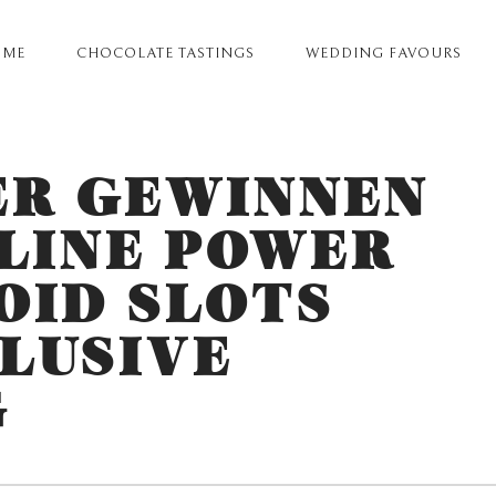
OME
CHOCOLATE TASTINGS
WEDDING FAVOURS
ARY
GATION
ER GEWINNEN
NLINE POWER
OID SLOTS
LUSIVE
G