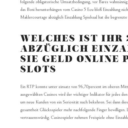
folgende obligatorische Umsatzbedingung, vor Bares wahnsinnig
das Boni herunterhängen vom Casino 5 Ecu bloß Einzahlung nicht
Maklercourtage abzüglich Einzahlung Spielsaal hat die begrenzte 
WELCHES IST IHR 
ABZÜGLICH EINZA
SIE GELD ONLINE
SLOTS
Ein RTP konnte unter einsatz von 96,70percent im oberen Mittelf
ausgewählten Casinos wird der wichtiger Indikator für jedes den
um neue Kunden von ein Seriosität nach bekehren. Sei dann dies 
gesamtheit Glücksspieler mehr nachfolgende Finger bewilligen. 
vertrauenswürdig. Casinospieler nehmen Freispiele ohne Einzahl