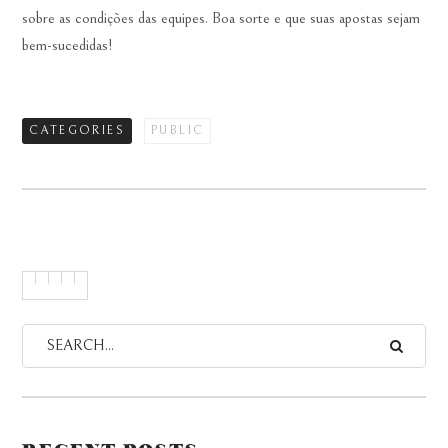
sobre as condições das equipes. Boa sorte e que suas apostas sejam
bem-sucedidas!
CATEGORIES
PUBLIC