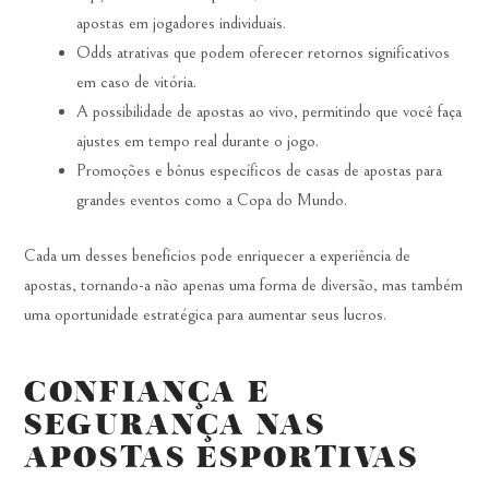
apostas em jogadores individuais.
Odds atrativas que podem oferecer retornos significativos
em caso de vitória.
A possibilidade de apostas ao vivo, permitindo que você faça
ajustes em tempo real durante o jogo.
Promoções e bônus específicos de casas de apostas para
grandes eventos como a Copa do Mundo.
Cada um desses benefícios pode enriquecer a experiência de
apostas, tornando-a não apenas uma forma de diversão, mas também
uma oportunidade estratégica para aumentar seus lucros.
CONFIANÇA E
SEGURANÇA NAS
APOSTAS ESPORTIVAS