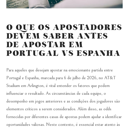
O QUE OS APOSTADORES
DEVEM SABER ANTES
DE APOSTAR EM
PORTUGAL VS ESPANHA
Para aqueles que desejam apostar na emocionante partida entre
Portugal e Espanha, marcada para 6 de julho de 2026, no AT&T
Stadium em Arlington, é vital entender os fatores que podem
influenciar o resultado. As circunstâncias de cada equipe, o
desempenho em jogos anteriores e as condições dos jogadores são
elementos críticos a serem considerados. Além disso, as odds
fornecidas por diferentes casas de apostas podem ajudar a identificar
oportunidades valiosas. Neste contexto, é essencial estar atento às