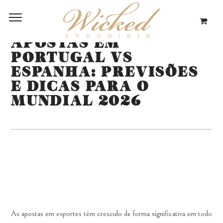
APOSTAS EM
PORTUGAL VS
ESPANHA: PREVISÕES
E DICAS PARA O
MUNDIAL 2026
As apostas em esportes têm crescido de forma significativa em todo