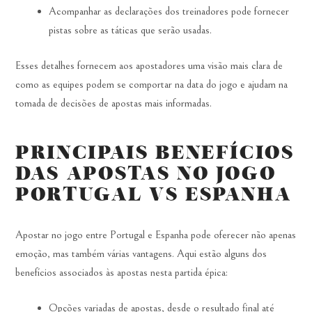
Acompanhar as declarações dos treinadores pode fornecer
pistas sobre as táticas que serão usadas.
Esses detalhes fornecem aos apostadores uma visão mais clara de
como as equipes podem se comportar na data do jogo e ajudam na
tomada de decisões de apostas mais informadas.
PRINCIPAIS BENEFÍCIOS
DAS APOSTAS NO JOGO
PORTUGAL VS ESPANHA
Apostar no jogo entre Portugal e Espanha pode oferecer não apenas
emoção, mas também várias vantagens. Aqui estão alguns dos
benefícios associados às apostas nesta partida épica:
Opções variadas de apostas, desde o resultado final até