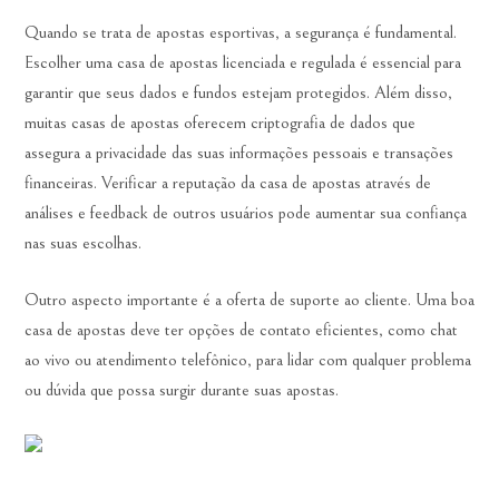
Quando se trata de apostas esportivas, a segurança é fundamental.
Escolher uma casa de apostas licenciada e regulada é essencial para
garantir que seus dados e fundos estejam protegidos. Além disso,
muitas casas de apostas oferecem criptografia de dados que
assegura a privacidade das suas informações pessoais e transações
financeiras. Verificar a reputação da casa de apostas através de
análises e feedback de outros usuários pode aumentar sua confiança
nas suas escolhas.
Outro aspecto importante é a oferta de suporte ao cliente. Uma boa
casa de apostas deve ter opções de contato eficientes, como chat
ao vivo ou atendimento telefônico, para lidar com qualquer problema
ou dúvida que possa surgir durante suas apostas.