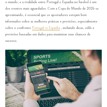
o mundo, e a rivalidade entre Portugal e Espanha no futebol é um
dos eventos mais aguardados. Com a Copa do Mundo de 2026 se
aproximando, é essencial que os apostadores estejam bem
informados sobre as melhores práticas e previsões, especialmente
sobre o confronto
Portugal vs Espanha
, incluindo dicas, odds e
previsões baseadas em dados para maximizar suas chances de
sucesso.