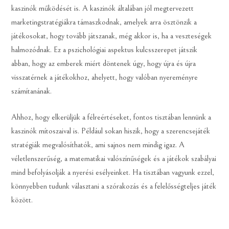
kaszinók működését is. A kaszinók általában jól megtervezett
marketingstratégiákra támaszkodnak, amelyek arra ösztönzik a
játékosokat, hogy tovább játszanak, még akkor is, ha a veszteségek
halmozódnak. Ez a pszichológiai aspektus kulcsszerepet játszik
abban, hogy az emberek miért döntenek úgy, hogy újra és újra
visszatérnek a játékokhoz, ahelyett, hogy valóban nyereményre
számítanának.
Ahhoz, hogy elkerüljük a félreértéseket, fontos tisztában lennünk a
kaszinók mítoszaival is. Például sokan hiszik, hogy a szerencsejáték
stratégiák megvalósíthatók, ami sajnos nem mindig igaz. A
véletlenszerűség, a matematikai valószínűségek és a játékok szabályai
mind befolyásolják a nyerési esélyeinket. Ha tisztában vagyunk ezzel,
könnyebben tudunk választani a szórakozás és a felelősségteljes játék
között.