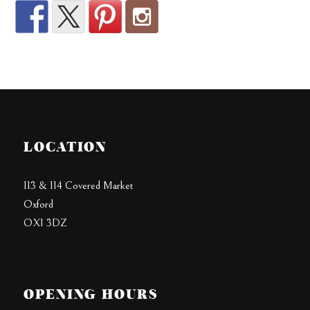
LOCATION
113 & 114 Covered Market
Oxford
OX1 3DZ
OPENING HOURS