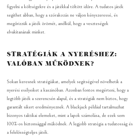
figyelni a költségekre és a játékkal töltött időre. A tudatos játék
segíthet abban, hogy a szórakozás ne váljon kényszeressé, és
megőrizzük a játék örömét, anélkül, hogy a veszteségek
elvakítanának minket.
STRATÉGIÁK A NYERÉSHEZ:
VALÓBAN MŰKÖDNEK?
Sokan keresnek stratégiákat, amelyek segítségével növelhetik a
nyerési esélyeiket a kaszinóban. Azonban fontos megérteni, hogy a
legtöbb játék a szerencsén alapul, és a stratégiák nem biztos, hogy
garantált sikert eredményeznek. A blackjack például tartalmazhat
bizonyos taktikai elemeket, mint a lapok számolása, de ezek sem
100%-os biztonsággal működnek. A legjobb stratégia a tudatosság és
a felelősségteljes játék.