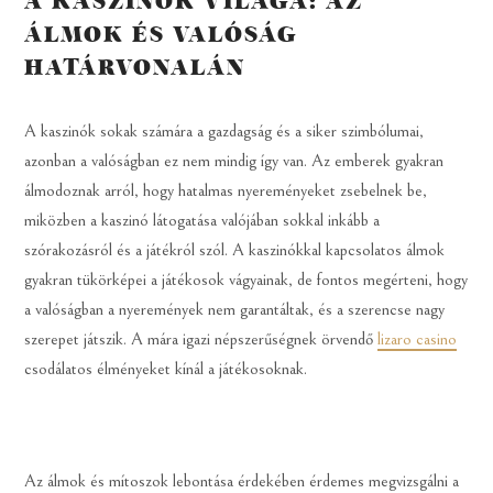
A KASZINÓK VILÁGA: AZ
ÁLMOK ÉS VALÓSÁG
HATÁRVONALÁN
A kaszinók sokak számára a gazdagság és a siker szimbólumai,
azonban a valóságban ez nem mindig így van. Az emberek gyakran
álmodoznak arról, hogy hatalmas nyereményeket zsebelnek be,
miközben a kaszinó látogatása valójában sokkal inkább a
szórakozásról és a játékról szól. A kaszinókkal kapcsolatos álmok
gyakran tükörképei a játékosok vágyainak, de fontos megérteni, hogy
a valóságban a nyeremények nem garantáltak, és a szerencse nagy
szerepet játszik. A mára igazi népszerűségnek örvendő
lizaro casino
csodálatos élményeket kínál a játékosoknak.
Az álmok és mítoszok lebontása érdekében érdemes megvizsgálni a