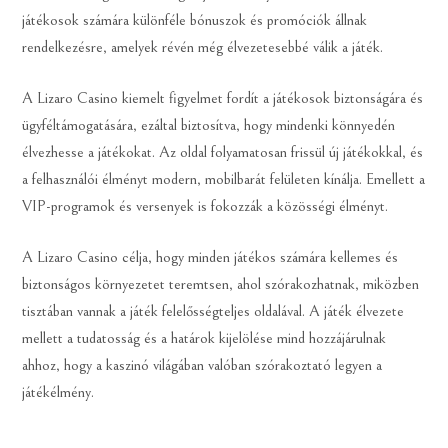
játékosok számára különféle bónuszok és promóciók állnak
rendelkezésre, amelyek révén még élvezetesebbé válik a játék.
A Lizaro Casino kiemelt figyelmet fordít a játékosok biztonságára és
ügyféltámogatására, ezáltal biztosítva, hogy mindenki könnyedén
élvezhesse a játékokat. Az oldal folyamatosan frissül új játékokkal, és
a felhasználói élményt modern, mobilbarát felületen kínálja. Emellett a
VIP-programok és versenyek is fokozzák a közösségi élményt.
A Lizaro Casino célja, hogy minden játékos számára kellemes és
biztonságos környezetet teremtsen, ahol szórakozhatnak, miközben
tisztában vannak a játék felelősségteljes oldalával. A játék élvezete
mellett a tudatosság és a határok kijelölése mind hozzájárulnak
ahhoz, hogy a kaszinó világában valóban szórakoztató legyen a
játékélmény.