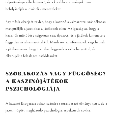
teljesítménye véletlenszerű, és a korábbi eredmények nem
befolyásolják a jövőbeli kimeneteleket.
Egy másik elterjedt tévhit, hogy a kaszinó alkalmazottai szándékosan
manipulálják a játékokat a játékosok ellen. Az igazság az, hogy a
kaszinók működése szigorúan szabályozott, és a játékok kimenetele
független az alkalmazottaktól. Mindezek az információk segíthetnek
a játékosoknak, hogy tisztában legyenek a valós helyzettel, és
elkerüljék a felesleges csalódásokat.
SZÓRAKOZÁS VAGY FÜGGŐSÉG?
A KASZINÓJÁTÉKOK
PSZICHOLÓGIÁJA
A kaszinó látogatása sokak számára szórakoztató élményt nyújt, de a
játék mögött meghúzódó pszichológiai aspektusok sokkal