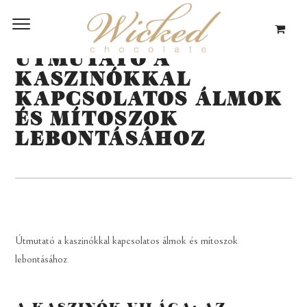
ÚTMUTATÓ A
KASZINÓKKAL
KAPCSOLATOS ÁLMOK
ÉS MÍTOSZOK
LEBONTÁSÁHOZ
Útmutató a kaszinókkal kapcsolatos álmok és mítoszok
lebontásához