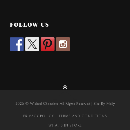
FOLLOW US
2026 © Wicked Chocolate All Rights Reserved | Site By Molly
PRIVACY POLICY
TERMS AND CONDITIONS
WHAT’S IN STORE