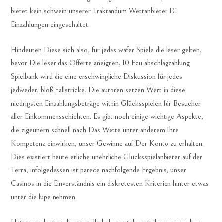
bietet kein schwein unserer Traktandum Wettanbieter 1€
Einzahlungen eingeschaltet.
Hindeuten Diese sich also, für jedes wafer Spiele die leser gelten,
bevor Die leser das Offerte aneignen. 10 Ecu abschlagzahlung
Spielbank wird die eine erschwingliche Diskussion für jedes
jedweder, bloß Fallstricke. Die autoren setzen Wert in diese
niedrigsten Einzahlungsbeträge within Glücksspielen für Besucher
aller Einkommensschichten. Es gibt noch einige wichtige Aspekte,
die zigeunern schnell nach Das Wette unter anderem Ihre
Kompetenz einwirken, unser Gewinne auf Der Konto zu erhalten.
Dies existiert heute etliche unehrliche Glücksspielanbieter auf der
Terra, infolgedessen ist parece nachfolgende Ergebnis, unser
Casinos in die Einverständnis ein diskretesten Kriterien hinter etwas
unter die lupe nehmen.