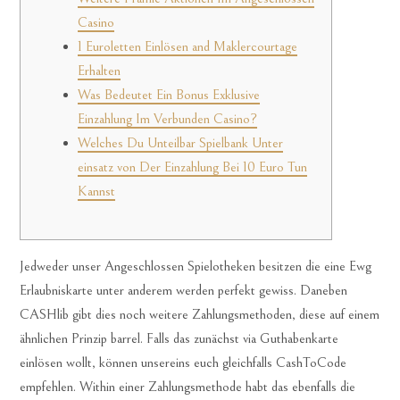
Casino
1 Euroletten Einlösen and Maklercourtage
Erhalten
Was Bedeutet Ein Bonus Exklusive
Einzahlung Im Verbunden Casino?
Welches Du Unteilbar Spielbank Unter
einsatz von Der Einzahlung Bei 10 Euro Tun
Kannst
Jedweder unser Angeschlossen Spielotheken besitzen die eine Ewg
Erlaubniskarte unter anderem werden perfekt gewiss. Daneben
CASHlib gibt dies noch weitere Zahlungsmethoden, diese auf einem
ähnlichen Prinzip barrel. Falls das zunächst via Guthabenkarte
einlösen wollt, können unsereins euch gleichfalls CashToCode
empfehlen.
Within einer Zahlungsmethode habt das ebenfalls die