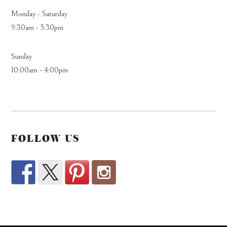
Monday - Saturday
9:30am - 5:30pm
Sunday
10:00am - 4:00pm
FOLLOW US