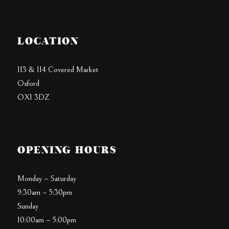
LOCATION
113 & 114 Covered Market
Oxford
OX1 3DZ
OPENING HOURS
Monday – Saturday
9:30am – 5:30pm
Sunday
10:00am – 5:00pm