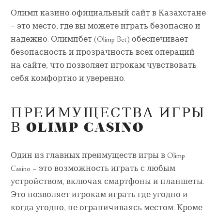
Олимп казино официальный сайт в Казахстане
– это место, где вы можете играть безопасно и
надежно. Олимпбет (Olimp Bet) обеспечивает
безопасность и прозрачность всех операций
на сайте, что позволяет игрокам чувствовать
себя комфортно и уверенно.
ПРЕИМУЩЕСТВА ИГРЫ
В OLIMP CASINO
Один из главных преимуществ игры в Olimp
Casino – это возможность играть с любым
устройством, включая смартфоны и планшеты.
Это позволяет игрокам играть где угодно и
когда угодно, не ограничиваясь местом. Кроме