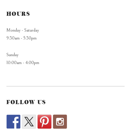
HOURS
Monday - Saturday
9:30am - 5:30pm
Sunday
10:00am - 4:00pm
FOLLOW US