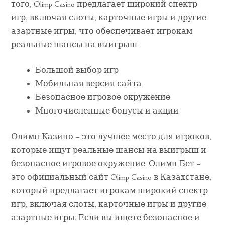
того, Olimp Casino предлагает широкий спектр
игр, включая слоты, карточные игры и другие
азартные игры, что обеспечивает игрокам
реальные шансы на выигрыш.
Большой выбор игр
Мобильная версия сайта
Безопасное игровое окружение
Многочисленные бонусы и акции
Олимп Казино – это лучшее место для игроков,
которые ищут реальные шансы на выигрыш и
безопасное игровое окружение. Олимп Бет –
это официальный сайт Olimp Casino в Казахстане,
который предлагает игрокам широкий спектр
игр, включая слоты, карточные игры и другие
азартные игры. Если вы ищете безопасное и