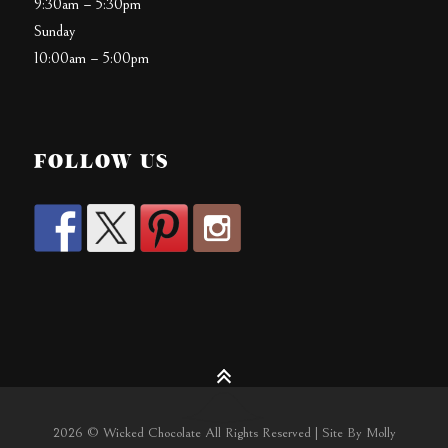
9:30am – 5:30pm
Sunday
10:00am – 5:00pm
FOLLOW US
2026 © Wicked Chocolate All Rights Reserved | Site By Molly