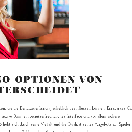
NO-OPTIONEN VON
TERSCHEIDET
en, die die Benutzererfahrung erheblich beeinflussen können. Ein starkes Ca
raktive Boni, ein benutzerfreundliches Interface und vor allem sichere
o
hebt sich durch seine Vielfalt und die Qualität seines Angebots ab. Spieler