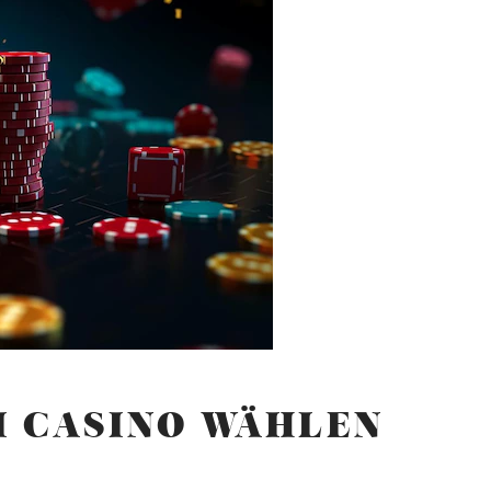
I CASINO WÄHLEN