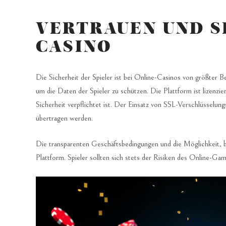
VERTRAUEN UND S
CASINO
Die Sicherheit der Spieler ist bei Online-Casinos von größter 
um die Daten der Spieler zu schützen. Die Plattform ist lizenzie
Sicherheit verpflichtet ist. Der Einsatz von SSL-Verschlüsselungs
übertragen werden.
Die transparenten Geschäftsbedingungen und die Möglichkeit, be
Plattform. Spieler sollten sich stets der Risiken des Online-G