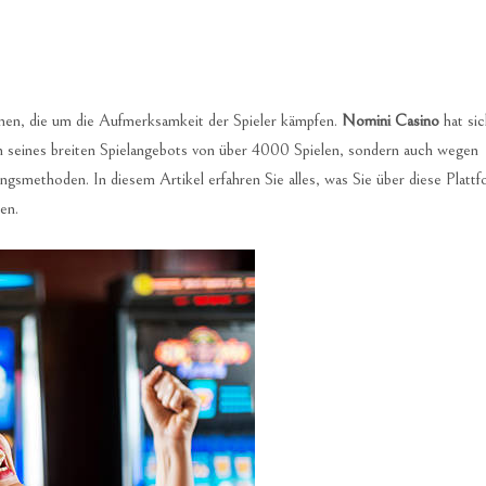
onen, die um die Aufmerksamkeit der Spieler kämpfen.
Nomini Casino
hat sic
gen seines breiten Spielangebots von über 4000 Spielen, sondern auch wegen
gsmethoden. In diesem Artikel erfahren Sie alles, was Sie über diese Platt
en.