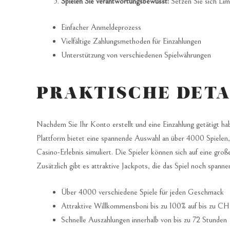
Spielen Sie verantwortungsbewusst:
Setzen Sie sich Limi
Einfacher Anmeldeprozess
Vielfältige Zahlungsmethoden für Einzahlungen
Unterstützung von verschiedenen Spielwährungen
PRAKTISCHE DETA
Nachdem Sie Ihr Konto erstellt und eine Einzahlung getätigt ha
Plattform bietet eine spannende Auswahl an über 4000 Spielen, d
Casino-Erlebnis simuliert. Die Spieler können sich auf eine groß
Zusätzlich gibt es attraktive Jackpots, die das Spiel noch spann
Über 4000 verschiedene Spiele für jeden Geschmack
Attraktive Willkommensboni bis zu 100% auf bis zu CH
Schnelle Auszahlungen innerhalb von bis zu 72 Stunden