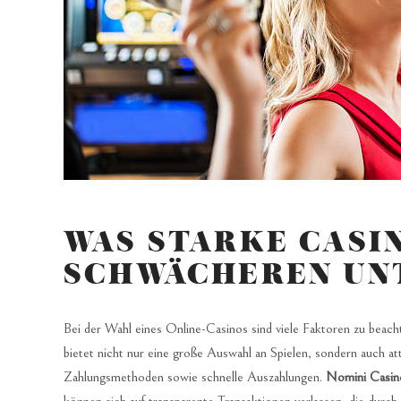
WAS STARKE CASI
SCHWÄCHEREN UN
Bei der Wahl eines Online-Casinos sind viele Faktoren zu beacht
bietet nicht nur eine große Auswahl an Spielen, sondern auch att
Zahlungsmethoden sowie schnelle Auszahlungen.
Nomini Casin