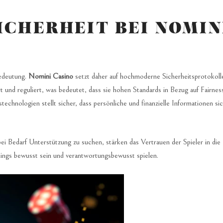
ICHERHEIT BEI NOMIN
Bedeutung.
Nomini Casino
setzt daher auf hochmoderne Sicherheitsprotokoll
rt und reguliert, was bedeutet, dass sie hohen Standards in Bezug auf Fairnes
technologien stellt sicher, dass persönliche und finanzielle Informationen si
i Bedarf Unterstützung zu suchen, stärken das Vertrauen der Spieler in die
amings bewusst sein und verantwortungsbewusst spielen.