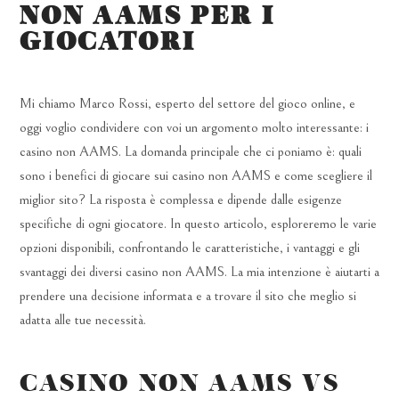
NON AAMS PER I
GIOCATORI
Mi chiamo Marco Rossi, esperto del settore del gioco online, e
oggi voglio condividere con voi un argomento molto interessante: i
casino non AAMS. La domanda principale che ci poniamo è: quali
sono i benefici di giocare sui casino non AAMS e come scegliere il
miglior sito? La risposta è complessa e dipende dalle esigenze
specifiche di ogni giocatore. In questo articolo, esploreremo le varie
opzioni disponibili, confrontando le caratteristiche, i vantaggi e gli
svantaggi dei diversi casino non AAMS. La mia intenzione è aiutarti a
prendere una decisione informata e a trovare il sito che meglio si
adatta alle tue necessità.
CASINO NON AAMS VS