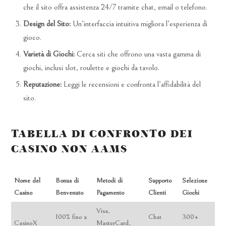
che il sito offra assistenza 24/7 tramite chat, email o telefono.
Design del Sito:
Un’interfaccia intuitiva migliora l’esperienza di
gioco.
Varietà di Giochi:
Cerca siti che offrono una vasta gamma di
giochi, inclusi slot, roulette e giochi da tavolo.
Reputazione:
Leggi le recensioni e confronta l’affidabilità del
sito.
TABELLA DI CONFRONTO DEI
CASINO NON AAMS
Nome del
Bonus di
Metodi di
Supporto
Selezione
Casino
Benvenuto
Pagamento
Clienti
Giochi
Visa,
100% fino a
Chat
300+
CasinoX
MasterCard,