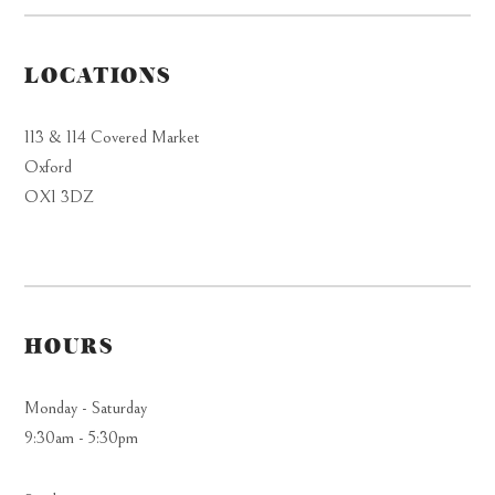
LOCATIONS
113 & 114 Covered Market
Oxford
OX1 3DZ
HOURS
Monday - Saturday
9:30am - 5:30pm