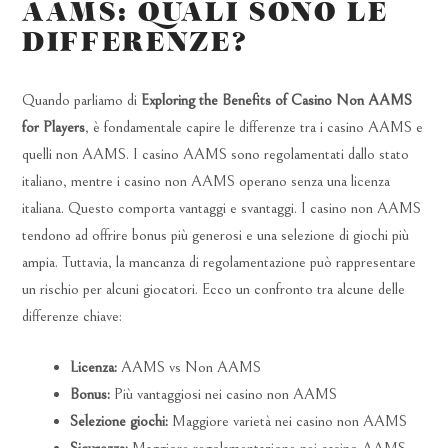
AAMS: QUALI SONO LE
DIFFERENZE?
Quando parliamo di
Exploring the Benefits of Casino Non AAMS
for Players
, è fondamentale capire le differenze tra i casino AAMS e
quelli non AAMS. I casino AAMS sono regolamentati dallo stato
italiano, mentre i casino non AAMS operano senza una licenza
italiana. Questo comporta vantaggi e svantaggi. I casino non AAMS
tendono ad offrire bonus più generosi e una selezione di giochi più
ampia. Tuttavia, la mancanza di regolamentazione può rappresentare
un rischio per alcuni giocatori. Ecco un confronto tra alcune delle
differenze chiave:
Licenza:
AAMS vs Non AAMS
Bonus:
Più vantaggiosi nei casino non AAMS
Selezione giochi:
Maggiore varietà nei casino non AAMS