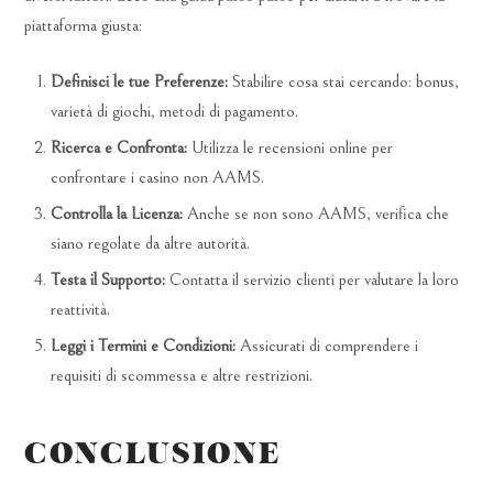
piattaforma giusta:
Definisci le tue Preferenze:
Stabilire cosa stai cercando: bonus,
varietà di giochi, metodi di pagamento.
Ricerca e Confronta:
Utilizza le recensioni online per
confrontare i casino non AAMS.
Controlla la Licenza:
Anche se non sono AAMS, verifica che
siano regolate da altre autorità.
Testa il Supporto:
Contatta il servizio clienti per valutare la loro
reattività.
Leggi i Termini e Condizioni:
Assicurati di comprendere i
requisiti di scommessa e altre restrizioni.
CONCLUSIONE