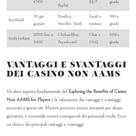
€500
24/7
giochi
PayPal
50 giri
Bonifico,
Email e
500+
BetWorld
gratuiti
Neteller, Skrill
telefono
giochi
200% fino a
ClickandBuy,
Chat e
600+
LuckyJackpot
€400
Paysafecard
FAQ
giochi
VANTAGGI E SVANTAGGI
DEI CASINO NON AAMS
Un altro aspetto fondamentale del
Exploring the Benefits of Casino
Non AAMS for Players
è la valutazione dei vantaggi e svantaggi
associati a questi siti. Mentre possono essere attraenti per alcuni
giocatori, è essenziale essere consapevoli dei potenziali rischi. Ecco
un elenco dei principali vantaggi e svantaggi: