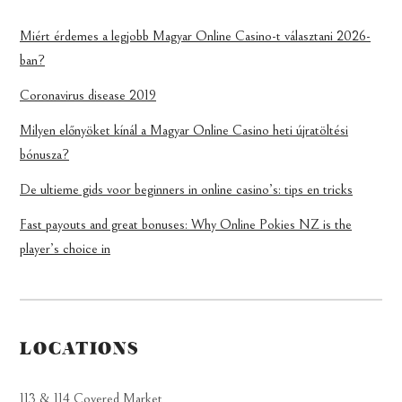
Miért érdemes a legjobb Magyar Online Casino-t választani 2026-
ban?
Coronavirus disease 2019
Milyen előnyöket kínál a Magyar Online Casino heti újratöltési
bónusza?
De ultieme gids voor beginners in online casino’s: tips en tricks
Fast payouts and great bonuses: Why Online Pokies NZ is the
player’s choice in
LOCATIONS
113 & 114 Covered Market