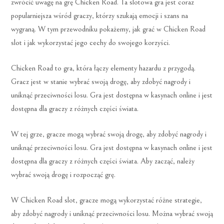
zwrócić uwagę na grę Chicken Road. Ta slotowa gra jest coraz
popularniejsza wśród graczy, którzy szukają emocji i szans na
wygraną. W tym przewodniku pokażemy, jak grać w Chicken Road
slot i jak wykorzystać jego cechy do swojego korzyści.
Chicken Road to gra, która łączy elementy hazardu z przygodą.
Gracz jest w stanie wybrać swoją drogę, aby zdobyć nagrody i
uniknąć przeciwności losu. Gra jest dostępna w kasynach online i jest
dostępna dla graczy z różnych części świata.
W tej grze, gracze mogą wybrać swoją drogę, aby zdobyć nagrody i
uniknąć przeciwności losu. Gra jest dostępna w kasynach online i jest
dostępna dla graczy z różnych części świata. Aby zacząć, należy
wybrać swoją drogę i rozpocząć grę.
W Chicken Road slot, gracze mogą wykorzystać różne strategie,
aby zdobyć nagrody i uniknąć przeciwności losu. Można wybrać swoją