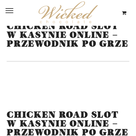
CHICKEN ROAD SLOT
W KASYNIE ONLINE –
PRZEWODNIK PO GRZE
CHICKEN ROAD SLOT
W KASYNIE ONLINE –
PRZEWODNIK PO GRZE