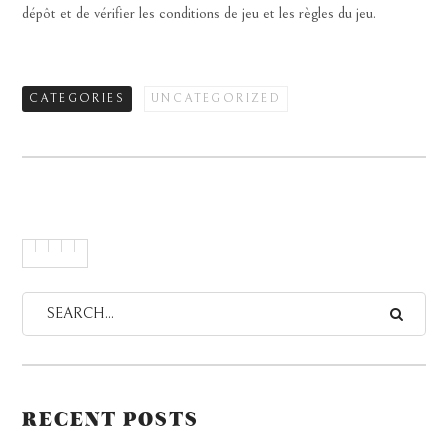
dépôt et de vérifier les conditions de jeu et les règles du jeu.
CATEGORIES
UNCATEGORIZED
RECENT POSTS