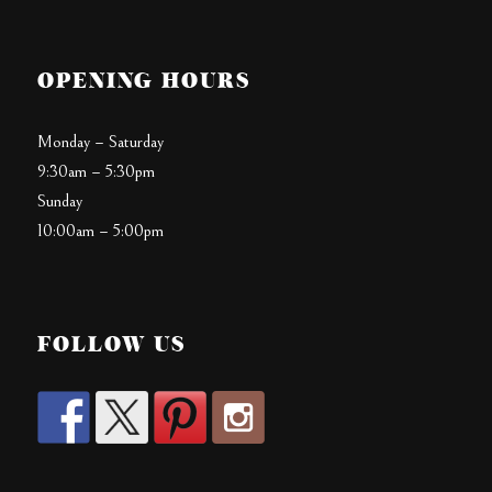
OPENING HOURS
Monday – Saturday
9:30am – 5:30pm
Sunday
10:00am – 5:00pm
FOLLOW US