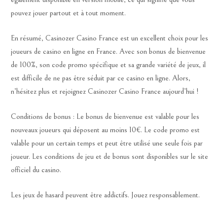
pouvez jouer partout et à tout moment.
En résumé, Casinozer Casino France est un excellent choix pour les
joueurs de casino en ligne en France. Avec son bonus de bienvenue
de 100%, son code promo spécifique et sa grande variété de jeux, il
est difficile de ne pas être séduit par ce casino en ligne. Alors,
n’hésitez plus et rejoignez Casinozer Casino France aujourd’hui !
Conditions de bonus : Le bonus de bienvenue est valable pour les
nouveaux joueurs qui déposent au moins 10€. Le code promo est
valable pour un certain temps et peut être utilisé une seule fois par
joueur. Les conditions de jeu et de bonus sont disponibles sur le site
officiel du casino.
Les jeux de hasard peuvent être addictifs. Jouez responsablement.