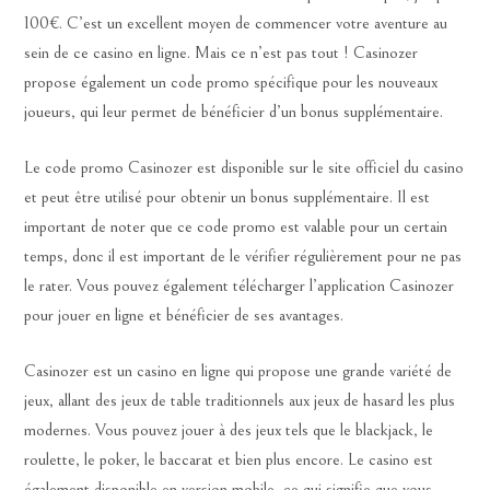
100€. C’est un excellent moyen de commencer votre aventure au
sein de ce casino en ligne. Mais ce n’est pas tout ! Casinozer
propose également un code promo spécifique pour les nouveaux
joueurs, qui leur permet de bénéficier d’un bonus supplémentaire.
Le code promo Casinozer est disponible sur le site officiel du casino
et peut être utilisé pour obtenir un bonus supplémentaire. Il est
important de noter que ce code promo est valable pour un certain
temps, donc il est important de le vérifier régulièrement pour ne pas
le rater. Vous pouvez également télécharger l’application Casinozer
pour jouer en ligne et bénéficier de ses avantages.
Casinozer est un casino en ligne qui propose une grande variété de
jeux, allant des jeux de table traditionnels aux jeux de hasard les plus
modernes. Vous pouvez jouer à des jeux tels que le blackjack, le
roulette, le poker, le baccarat et bien plus encore. Le casino est
également disponible en version mobile, ce qui signifie que vous