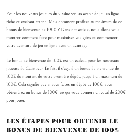
Pour les nouveaux joueurs du Casinozer, un avenir de jeu en ligne
riche et excitant attend. Mais comment profiter au maximum de ce
bonus de bienvenue de 100% ? Dans cet article, nous allons vous
montrer comment faire pour maximiser vos gains et commencer
votre aventure de jeu en ligne avec un avantage.
Le bonus de bienvenue de 100% est un cadeau pour les nouveaux
joueurs du Casinozer. En fait, il s’agit d’un bonus de bienvenue de
100% du montant de votre première dépôt, jusqu’à un maximum de
100€. Cela signifie que si vous faites un dépôt de 100€, vous
obtiendrez un bonus de 100€, ce qui vous donnera un total de 200€
pour jouer.
LES ÉTAPES POUR OBTENIR LE
BONUS DE BIENVENUE DE 100%