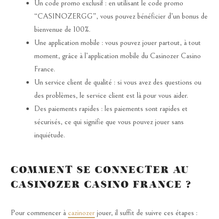
Un code promo exclusif : en utilisant le code promo
“CASINOZERGG”, vous pouvez bénéficier d’un bonus de
bienvenue de 100%.
Une application mobile : vous pouvez jouer partout, à tout
moment, grâce à l’application mobile du Casinozer Casino
France.
Un service client de qualité : si vous avez des questions ou
des problèmes, le service client est là pour vous aider.
Des paiements rapides : les paiements sont rapides et
sécurisés, ce qui signifie que vous pouvez jouer sans
inquiétude.
COMMENT SE CONNECTER AU
CASINOZER CASINO FRANCE ?
Pour commencer à
cazinozer
jouer, il suffit de suivre ces étapes :